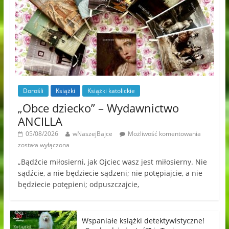
Dorośli
Książki
Książki katolickie
„Obce dziecko” – Wydawnictwo
ANCILLA
05/08/2026
wNaszejBajce
Możliwość komentowania
została wyłączona
„Bądźcie miłosierni, jak Ojciec wasz jest miłosierny. Nie
sądźcie, a nie będziecie sądzeni; nie potępiajcie, a nie
będziecie potępieni; odpuszczajcie,
Wspaniałe książki detektywistyczne!