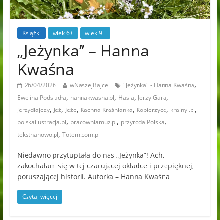
Książki
wiek 6+
wiek 9+
„Jeżynka” – Hanna
Kwaśna
,
26/04/2026
wNaszejBajce
"Jeżynka" - Hanna Kwaśna
,
,
,
,
Ewelina Podsiadła
hannakwasna.pl
Hasia
Jerzy Gara
,
,
,
,
,
,
jerzydlajezy
Jeż
Jeże
Kachna Kraśnianka
Kobierzyce
krainyl.pl
,
,
,
polskailustracja.pl
pracowniamuz.pl
przyroda Polska
,
tekstnanowo.pl
Totem.com.pl
Niedawno przytuptała do nas „Jeżynka”! Ach,
zakochałam się w tej czarującej okładce i przepięknej,
poruszającej historii. Autorka – Hanna Kwaśna
Czytaj więcej