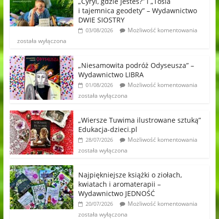
„Cyryl, gdzie jesteś?” i „Tosia
i tajemnica geodety” – Wydawnictwo
DWIE SIOSTRY
Możliwość komentowania
03/08/2026
została wyłączona
„Niesamowita podróż Odyseusza” –
Wydawnictwo LIBRA
Możliwość komentowania
01/08/2026
została wyłączona
„Wiersze Tuwima ilustrowane sztuką”
Edukacja-dzieci.pl
Możliwość komentowania
28/07/2026
została wyłączona
Najpiękniejsze książki o ziołach,
kwiatach i aromaterapii –
Wydawnictwo JEDNOŚĆ
Możliwość komentowania
20/07/2026
została wyłączona