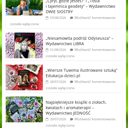
„Cyryl, gdzie jesteś?” i „Tosia
i tajemnica geodety” – Wydawnictwo
DWIE SIOSTRY
Możliwość komentowania
03/08/2026
została wyłączona
„Niesamowita podróż Odyseusza” –
Wydawnictwo LIBRA
Możliwość komentowania
01/08/2026
została wyłączona
„Wiersze Tuwima ilustrowane sztuką”
Edukacja-dzieci.pl
Możliwość komentowania
28/07/2026
została wyłączona
Najpiękniejsze książki o ziołach,
kwiatach i aromaterapii –
Wydawnictwo JEDNOŚĆ
Możliwość komentowania
20/07/2026
została wyłączona