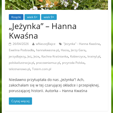
Książki
wiek 6+
wiek 9+
„Jeżynka” – Hanna
Kwaśna
,
26/04/2026
wNaszejBajce
"Jeżynka" - Hanna Kwaśna
,
,
,
,
Ewelina Podsiadła
hannakwasna.pl
Hasia
Jerzy Gara
,
,
,
,
,
,
jerzydlajezy
Jeż
Jeże
Kachna Kraśnianka
Kobierzyce
krainyl.pl
,
,
,
polskailustracja.pl
pracowniamuz.pl
przyroda Polska
,
tekstnanowo.pl
Totem.com.pl
Niedawno przytuptała do nas „Jeżynka”! Ach,
zakochałam się w tej czarującej okładce i przepięknej,
poruszającej historii. Autorka – Hanna Kwaśna
Czytaj więcej