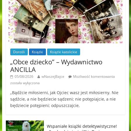
Dorośli
Książki
Książki katolickie
„Obce dziecko” – Wydawnictwo
ANCILLA
05/08/2026
wNaszejBajce
Możliwość komentowania
została wyłączona
„Bądźcie miłosierni, jak Ojciec wasz jest miłosierny. Nie
sądźcie, a nie będziecie sądzeni; nie potępiajcie, a nie
będziecie potępieni; odpuszczajcie,
Wspaniałe książki detektywistyczne!