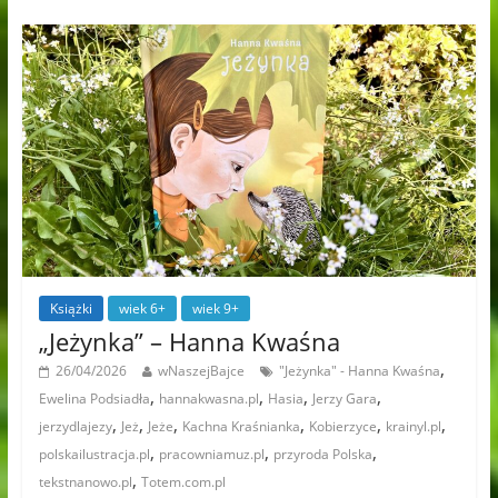
Książki
wiek 6+
wiek 9+
„Jeżynka” – Hanna Kwaśna
,
26/04/2026
wNaszejBajce
"Jeżynka" - Hanna Kwaśna
,
,
,
,
Ewelina Podsiadła
hannakwasna.pl
Hasia
Jerzy Gara
,
,
,
,
,
,
jerzydlajezy
Jeż
Jeże
Kachna Kraśnianka
Kobierzyce
krainyl.pl
,
,
,
polskailustracja.pl
pracowniamuz.pl
przyroda Polska
,
tekstnanowo.pl
Totem.com.pl