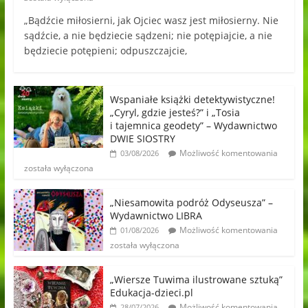
„Bądźcie miłosierni, jak Ojciec wasz jest miłosierny. Nie
sądźcie, a nie będziecie sądzeni; nie potępiajcie, a nie
będziecie potępieni; odpuszczajcie,
Wspaniałe książki detektywistyczne!
„Cyryl, gdzie jesteś?” i „Tosia
i tajemnica geodety” – Wydawnictwo
DWIE SIOSTRY
Możliwość komentowania
03/08/2026
została wyłączona
„Niesamowita podróż Odyseusza” –
Wydawnictwo LIBRA
Możliwość komentowania
01/08/2026
została wyłączona
„Wiersze Tuwima ilustrowane sztuką”
Edukacja-dzieci.pl
Możliwość komentowania
28/07/2026