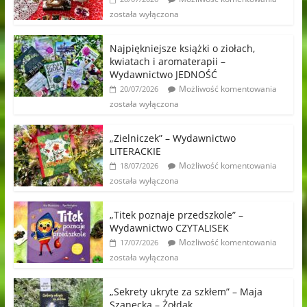
została wyłączona
Najpiękniejsze książki o ziołach,
kwiatach i aromaterapii –
Wydawnictwo JEDNOŚĆ
Możliwość komentowania
20/07/2026
została wyłączona
„Zielniczek” – Wydawnictwo
LITERACKIE
Możliwość komentowania
18/07/2026
została wyłączona
„Titek poznaje przedszkole” –
Wydawnictwo CZYTALISEK
Możliwość komentowania
17/07/2026
została wyłączona
„Sekrety ukryte za szkłem” – Maja
Szanecka – Żołdak