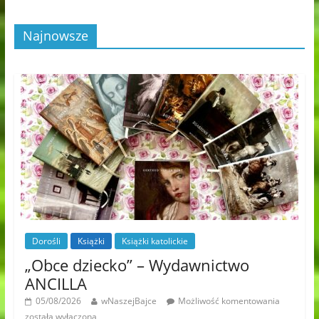
Najnowsze
Dorośli
Książki
Książki katolickie
„Obce dziecko” – Wydawnictwo
ANCILLA
05/08/2026
wNaszejBajce
Możliwość komentowania
została wyłączona