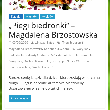
Książki
wiek 6+
wiek 9+
„Piegi biedronki” –
Magdalena Brzostowska
09/06/2026
wNaszejBajce
"Piegi biedronki" -
,
,
,
Magdalena Brzostowska
@lobuziaki.w.domu
@TworyKasi
,
,
Białostockie Zakłady Graficzne S.A.
debiut literacki
Dominika
,
,
,
,
Kamyszek
Kachna Kraśnianka
krainyl.pl
Nithini Wathsala
,
przyroda Polska
Studio Ale buk!
Bardzo cenię książki dla dzieci, które zostają w sercu na
długo. „Piegi biedronki” autorstwa Magdaleny
Brzostowskiej właśnie do takich należy.
Czytaj więcej