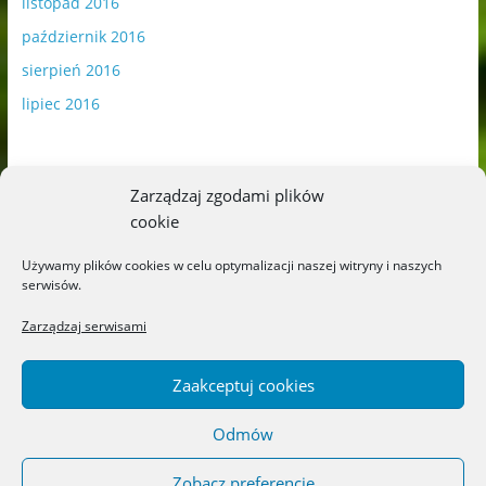
listopad 2016
październik 2016
sierpień 2016
lipiec 2016
Zarządzaj zgodami plików
cookie
Publikowane materiały zawierają płatną promocję.
Używamy plików cookies w celu optymalizacji naszej witryny i naszych
serwisów.
Polityka plików cookies
-
Polityka prywatności
Zarządzaj serwisami
Zaakceptuj cookies
Odmów
Copyright © 2026
Blog o książkach dla dzieci i młodzieży –
recenzje i rekomendacje
. All rights reserved.
Zobacz preferencje
Theme: ColorMag by
ThemeGrill
. Powered by
WordPress
.