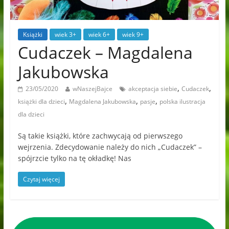
Książki
wiek 3+
wiek 6+
wiek 9+
Cudaczek – Magdalena
Jakubowska
,
,
23/05/2020
wNaszejBajce
akceptacja siebie
Cudaczek
,
,
,
książki dla dzieci
Magdalena Jakubowska
pasje
polska ilustracja
dla dzieci
Są takie książki, które zachwycają od pierwszego
wejrzenia. Zdecydowanie należy do nich „Cudaczek” –
spójrzcie tylko na tę okładkę! Nas
Czytaj więcej