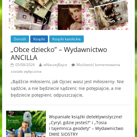
Dorośli
Książki
Książki katolickie
„Obce dziecko” – Wydawnictwo
ANCILLA
05/08/2026
wNaszejBajce
Możliwość komentowania
została wyłączona
„Bądźcie miłosierni, jak Ojciec wasz jest miłosierny. Nie
sądźcie, a nie będziecie sądzeni; nie potępiajcie, a nie
będziecie potępieni; odpuszczajcie,
Wspaniałe książki detektywistyczne!
„Cyryl, gdzie jesteś?” i „Tosia
i tajemnica geodety” – Wydawnictwo
DWIE SIOSTRY