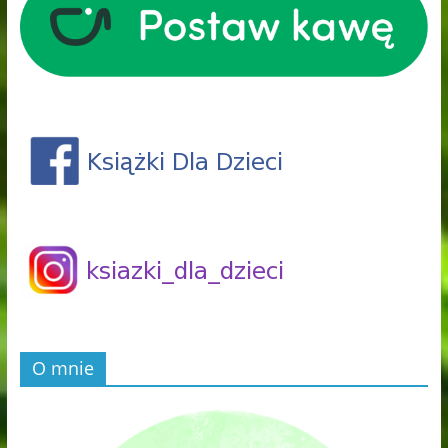
O mnie