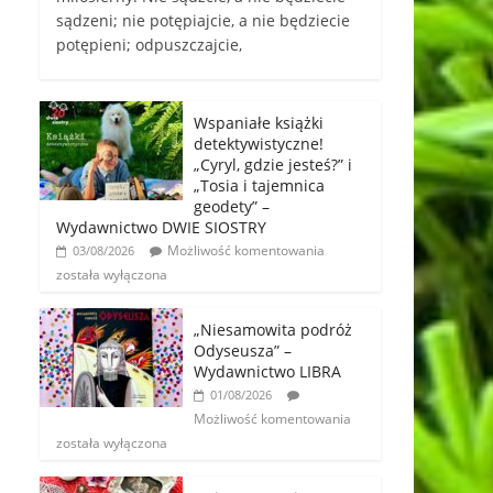
sądzeni; nie potępiajcie, a nie będziecie
potępieni; odpuszczajcie,
Wspaniałe książki
detektywistyczne!
„Cyryl, gdzie jesteś?” i
„Tosia i tajemnica
geodety” –
Wydawnictwo DWIE SIOSTRY
Możliwość komentowania
03/08/2026
została wyłączona
„Niesamowita podróż
Odyseusza” –
Wydawnictwo LIBRA
01/08/2026
Możliwość komentowania
została wyłączona