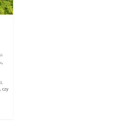
li
,
a
i.
, czy