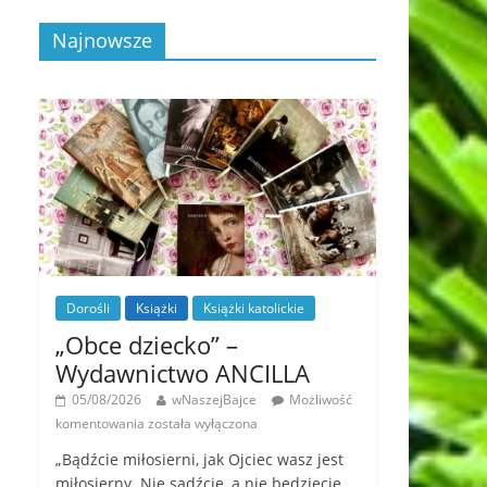
Najnowsze
Dorośli
Książki
Książki katolickie
„Obce dziecko” –
Wydawnictwo ANCILLA
05/08/2026
wNaszejBajce
Możliwość
komentowania
została wyłączona
„Bądźcie miłosierni, jak Ojciec wasz jest
miłosierny. Nie sądźcie, a nie będziecie