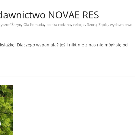
ydawnictwo NOVAE RES
,
,
,
,
,
zysztof Żaryn
Ola Komuda
polska rodzina
relacje
Szoruj Ząbki
wydawnictwo
iążkę! Dlaczego wspaniałą? Jeśli nikt nie z nas nie mógł się od