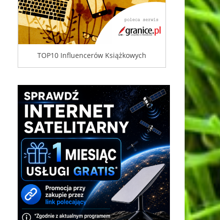
TOP10 Influencerów Książkowych