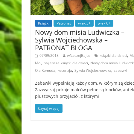
Książki
Patronat
wiek 3+
wiek 6+
Nowy dom misia Ludwiczka –
Sylwia Wojciechowska –
PATRONAT BLOGA
,
07/09/2018
wNaszejBajce
książki dla dzieci
Ma
,
,
Moi
najlepsze książki dla dzieci
Nowy dom misia Ludwiczk
,
,
,
Ola Komuda
recenzja
Sylwia Wojciechowska
zabawki
Zabawki wypełniają każdy dom, w którym są dziec
Zazwyczaj pokoje malców pełne są klocków, autek
pluszowych przyjaciół, z którymi
Czytaj więcej