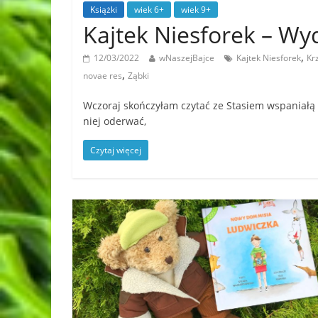
Książki
wiek 6+
wiek 9+
Kajtek Niesforek – W
,
12/03/2022
wNaszejBajce
Kajtek Niesforek
Kr
,
novae res
Ząbki
Wczoraj skończyłam czytać ze Stasiem wspaniałą ks
niej oderwać,
Czytaj więcej