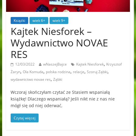
Książki
wiek 6+
wiek 9+
Kajtek Niesforek –
Wydawnictwo NOVAE
RES
,
12/03/2022
wNaszejBajce
Kajtek Niesforek
Krzysztof
,
,
,
,
,
Żaryn
Ola Komuda
polska rodzina
relacje
Szoruj Ząbki
,
wydawnictwo novae res
Ząbki
Wczoraj skończyłam czytać ze Stasiem wspaniałą
książkę! Dlaczego wspaniałą? Jeśli nikt nie z nas nie
mógł się od niej oderwać,
Czytaj więcej