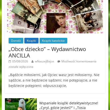
Dorośli
Książki
Książki katolickie
„Obce dziecko” – Wydawnictwo
ANCILLA
05/08/2026
wNaszejBajce
Możliwość komentowania
została wyłączona
„Bądźcie miłosierni, jak Ojciec wasz jest miłosierny. Nie
sądźcie, a nie będziecie sądzeni; nie potępiajcie, a nie
będziecie potępieni; odpuszczajcie,
Wspaniałe książki detektywistyczne!
„Cyryl, gdzie jesteś?” i „Tosia