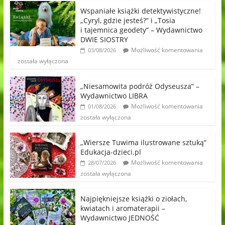
Wspaniałe książki detektywistyczne!
„Cyryl, gdzie jesteś?” i „Tosia
i tajemnica geodety” – Wydawnictwo
DWIE SIOSTRY
Możliwość komentowania
03/08/2026
została wyłączona
„Niesamowita podróż Odyseusza” –
Wydawnictwo LIBRA
Możliwość komentowania
01/08/2026
została wyłączona
„Wiersze Tuwima ilustrowane sztuką”
Edukacja-dzieci.pl
Możliwość komentowania
28/07/2026
została wyłączona
Najpiękniejsze książki o ziołach,
kwiatach i aromaterapii –
Wydawnictwo JEDNOŚĆ