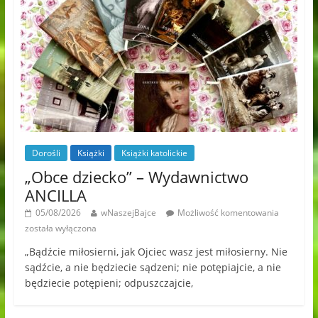
Dorośli
Książki
Książki katolickie
„Obce dziecko” – Wydawnictwo
ANCILLA
05/08/2026
wNaszejBajce
Możliwość komentowania
została wyłączona
„Bądźcie miłosierni, jak Ojciec wasz jest miłosierny. Nie
sądźcie, a nie będziecie sądzeni; nie potępiajcie, a nie
będziecie potępieni; odpuszczajcie,