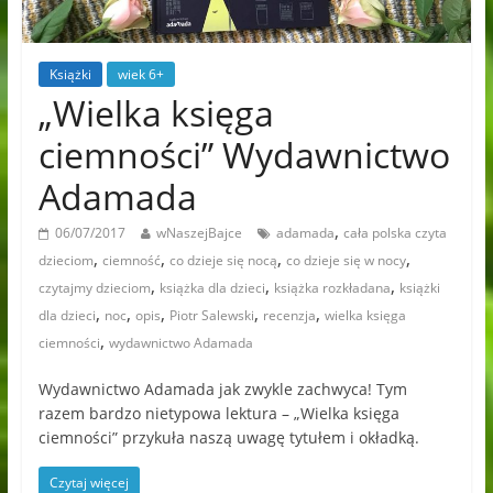
Książki
wiek 6+
„Wielka księga
ciemności” Wydawnictwo
Adamada
,
06/07/2017
wNaszejBajce
adamada
cała polska czyta
,
,
,
,
dzieciom
ciemność
co dzieje się nocą
co dzieje się w nocy
,
,
,
czytajmy dzieciom
książka dla dzieci
książka rozkładana
książki
,
,
,
,
,
dla dzieci
noc
opis
Piotr Salewski
recenzja
wielka księga
,
ciemności
wydawnictwo Adamada
Wydawnictwo Adamada jak zwykle zachwyca! Tym
razem bardzo nietypowa lektura – „Wielka księga
ciemności” przykuła naszą uwagę tytułem i okładką.
Czytaj więcej