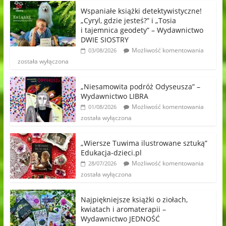
Wspaniałe książki detektywistyczne!
„Cyryl, gdzie jesteś?” i „Tosia
i tajemnica geodety” – Wydawnictwo
DWIE SIOSTRY
Możliwość komentowania
03/08/2026
została wyłączona
„Niesamowita podróż Odyseusza” –
Wydawnictwo LIBRA
Możliwość komentowania
01/08/2026
została wyłączona
„Wiersze Tuwima ilustrowane sztuką”
Edukacja-dzieci.pl
Możliwość komentowania
28/07/2026
została wyłączona
Najpiękniejsze książki o ziołach,
kwiatach i aromaterapii –
Wydawnictwo JEDNOŚĆ