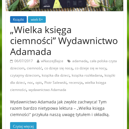
Książki
wiek 6+
„Wielka księga
ciemności” Wydawnictwo
Adamada
,
06/07/2017
wNaszejBajce
adamada
cała polska czyta
,
,
,
,
dzieciom
ciemność
co dzieje się nocą
co dzieje się w nocy
,
,
,
czytajmy dzieciom
książka dla dzieci
książka rozkładana
książki
,
,
,
,
,
dla dzieci
noc
opis
Piotr Salewski
recenzja
wielka księga
,
ciemności
wydawnictwo Adamada
Wydawnictwo Adamada jak zwykle zachwyca! Tym
razem bardzo nietypowa lektura – „Wielka księga
ciemności” przykuła naszą uwagę tytułem i okładką.
Czytaj więcej