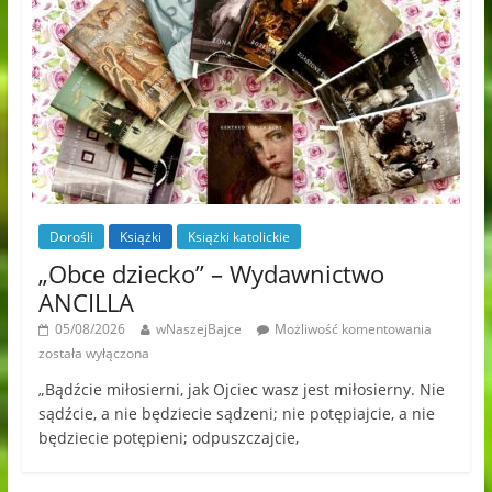
Dorośli
Książki
Książki katolickie
„Obce dziecko” – Wydawnictwo
ANCILLA
05/08/2026
wNaszejBajce
Możliwość komentowania
została wyłączona
„Bądźcie miłosierni, jak Ojciec wasz jest miłosierny. Nie
sądźcie, a nie będziecie sądzeni; nie potępiajcie, a nie
będziecie potępieni; odpuszczajcie,