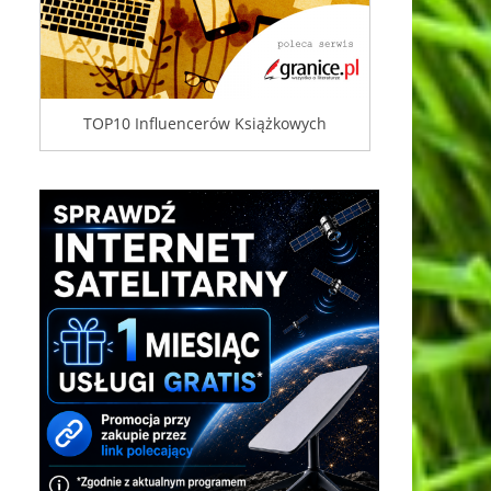
TOP10 Influencerów Książkowych