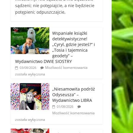
sądzeni; nie potępiajcie, a nie będziecie
potępieni; odpuszczajcie,
Wspaniałe książki
detektywistyczne!
„Cyryl, gdzie jesteś?” i
„Tosia i tajemnica
geodety” –
Wydawnictwo DWIE SIOSTRY
Możliwość komentowania
03/08/2026
została wyłączona
„Niesamowita podróż
Odyseusza” –
Wydawnictwo LIBRA
01/08/2026
Możliwość komentowania
została wyłączona