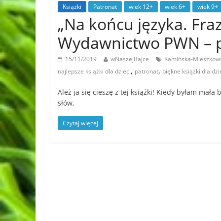
Książki
Patronat
wiek 12+
wiek 6+
wiek 9+
„Na końcu języka. Fraz
Wydawnictwo PWN – p
15/11/2019
wNaszejBajce
Kamińska-Mieszkow
,
,
najlepsze książki dla dzieci
patronat
piękne książki dla dzi
Ależ ja się cieszę z tej książki! Kiedy byłam mała
słów,
Czytaj więcej