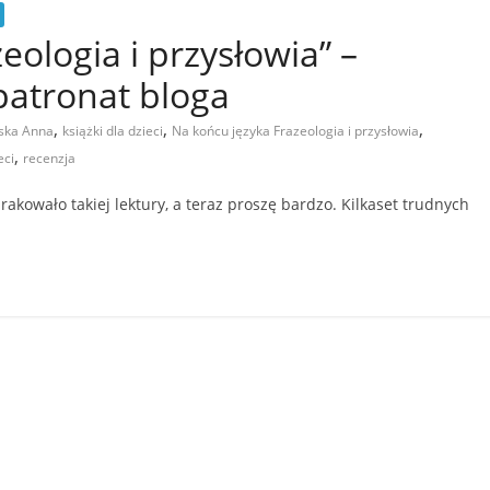
eologia i przysłowia” –
atronat bloga
,
,
,
ska Anna
książki dla dzieci
Na końcu języka Frazeologia i przysłowia
,
eci
recenzja
 brakowało takiej lektury, a teraz proszę bardzo. Kilkaset trudnych