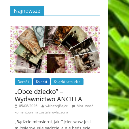
Najnowsze
Dorośli
Książki
Książki katolickie
„Obce dziecko” –
Wydawnictwo ANCILLA
05/08/2026
wNaszejBajce
Możliwość
komentowania
została wyłączona
„Bądźcie miłosierni, jak Ojciec wasz jest
miłosierny. Nie sądźcie, a nie będziecie