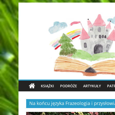
KSIĄŻKI
PODRÓŻE
ARTYKUŁY
PAT
Na końcu języka Frazeologia i przysłowi