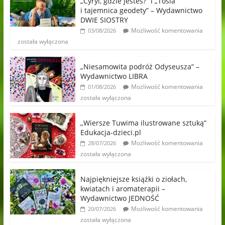
„Cyryl, gdzie jesteś?” i „Tosia
i tajemnica geodety” – Wydawnictwo
DWIE SIOSTRY
Możliwość komentowania
03/08/2026
została wyłączona
„Niesamowita podróż Odyseusza” –
Wydawnictwo LIBRA
Możliwość komentowania
01/08/2026
została wyłączona
„Wiersze Tuwima ilustrowane sztuką”
Edukacja-dzieci.pl
Możliwość komentowania
28/07/2026
została wyłączona
Najpiękniejsze książki o ziołach,
kwiatach i aromaterapii –
Wydawnictwo JEDNOŚĆ
Możliwość komentowania
20/07/2026
została wyłączona