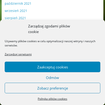
październik 2021
wrzesień 2021
sierpień 2021
lipiec 2021
Zarządzaj zgodami plików
cookie
czerwiec 2021
maj 2021
Używamy plików cookies w celu optymalizacji naszej witryny i naszych
serwisów.
kwiecień 2021
marzec 2021
Zarządzaj serwisami
luty 2021
Zaakceptuj cookies
styczeń 2021
grudzień 2020
Odmów
listopad 2020
Zobacz preferencje
październik 2020
wrzesień 2020
Polityka plików cookies