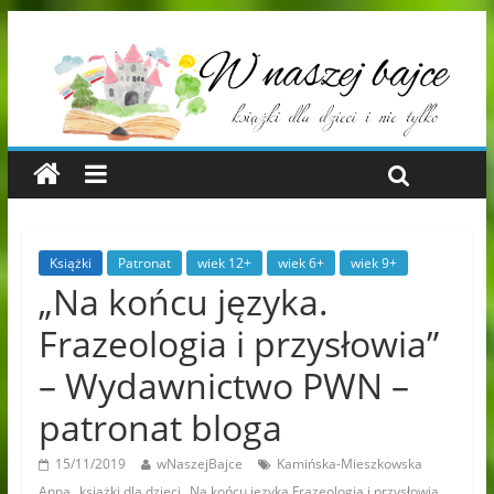
Książki
Patronat
wiek 12+
wiek 6+
wiek 9+
„Na końcu języka.
Frazeologia i przysłowia”
– Wydawnictwo PWN –
patronat bloga
15/11/2019
wNaszejBajce
Kamińska-Mieszkowska
,
,
,
Anna
książki dla dzieci
Na końcu języka Frazeologia i przysłowia