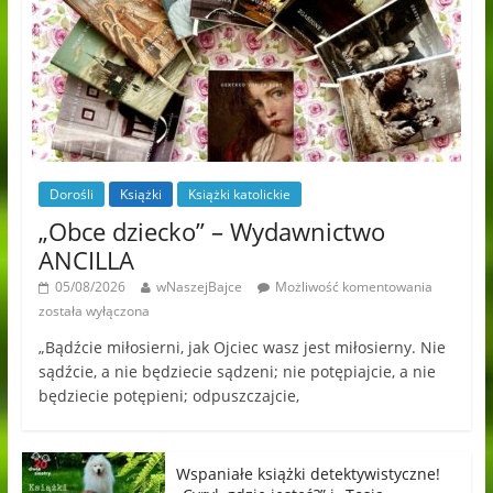
Dorośli
Książki
Książki katolickie
„Obce dziecko” – Wydawnictwo
ANCILLA
05/08/2026
wNaszejBajce
Możliwość komentowania
została wyłączona
„Bądźcie miłosierni, jak Ojciec wasz jest miłosierny. Nie
sądźcie, a nie będziecie sądzeni; nie potępiajcie, a nie
będziecie potępieni; odpuszczajcie,
Wspaniałe książki detektywistyczne!