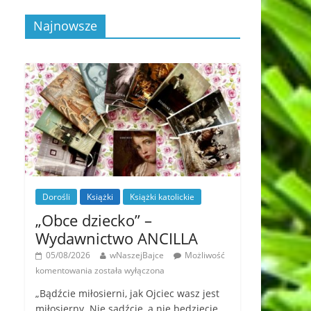
Najnowsze
Dorośli
Książki
Książki katolickie
„Obce dziecko” –
Wydawnictwo ANCILLA
05/08/2026
wNaszejBajce
Możliwość
komentowania
została wyłączona
„Bądźcie miłosierni, jak Ojciec wasz jest
miłosierny. Nie sądźcie, a nie będziecie