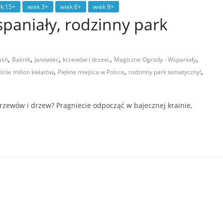
ek 15+
wiek 3+
wiek 6+
wiek 9+
paniały, rodzinny park
,
,
,
,
,
aśń
Baśnik
Janowiec
krzewów i drzew.
Magiczne Ogrody - Wspaniały
,
,
,
śnie milion kwiatów
Piękne miejsca w Polsce
rodzinny park tematyczny!
rzewów i drzew? Pragniecie odpocząć w bajecznej krainie,