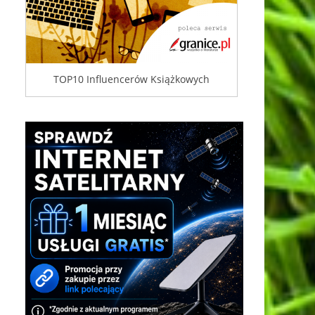
TOP10 Influencerów Książkowych