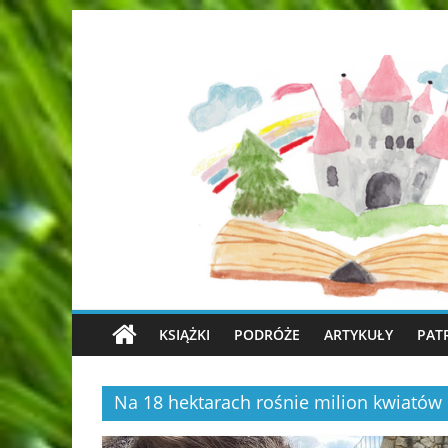
KSIĄŻKI
PODRÓŻE
ARTYKUŁY
PAT
Na 18 hektarach rośnie milion kwiatów