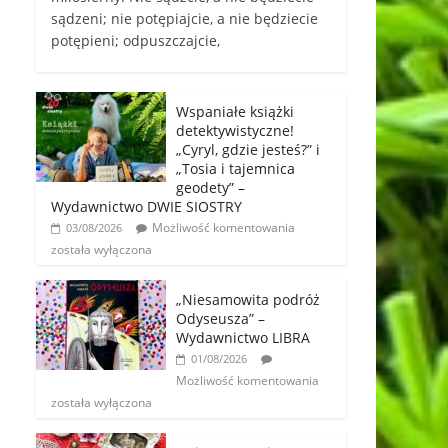
sądzeni; nie potępiajcie, a nie będziecie
potępieni; odpuszczajcie,
Wspaniałe książki
detektywistyczne!
„Cyryl, gdzie jesteś?” i
„Tosia i tajemnica
geodety” –
Wydawnictwo DWIE SIOSTRY
Możliwość komentowania
03/08/2026
została wyłączona
„Niesamowita podróż
Odyseusza” –
Wydawnictwo LIBRA
01/08/2026
Możliwość komentowania
została wyłączona