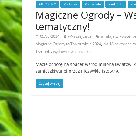
ARTYKUŁY
Podróże
Pozostałe
wiek 12+
wi
Magiczne Ogrody – Ws
tematyczny!
,
05/07/2024
wNaszejBajce
atrakcje w Polsce
b
,
Magiczne Ogrody to Top Atrakcja 2024
Na 18 hektarach ro
,
Trzcianki
wydawnictwo lubelskie
Macie ochotę na spacer wśród miliona kwiatów, k
zamieszkiwanej przez niezwykłe istoty? A
Czytaj więcej