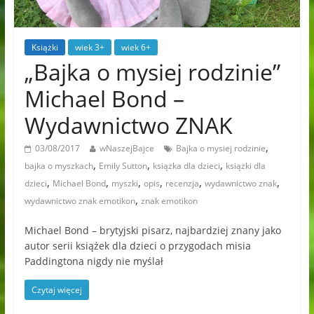
Książki
wiek 3+
wiek 6+
„Bajka o mysiej rodzinie”
Michael Bond –
Wydawnictwo ZNAK
,
03/08/2017
wNaszejBajce
Bajka o mysiej rodzinie
,
,
,
bajka o myszkach
Emily Sutton
książka dla dzieci
książki dla
,
,
,
,
,
,
dzieci
Michael Bond
myszki
opis
recenzja
wydawnictwo znak
,
wydawnictwo znak emotikon
znak emotikon
Michael Bond – brytyjski pisarz, najbardziej znany jako
autor serii książek dla dzieci o przygodach misia
Paddingtona nigdy nie myślał
Czytaj więcej