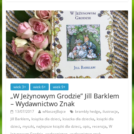
wiek 3+
wiek 6+
wiek 9+
„W Jeżynowym Grodzie” Jill Barklem
– Wydawnictwo Znak
,
,
13/07/2017
wNaszejBajce
brambly hedge
ilustracje
,
,
,
Jill Barklem
książka dla dzieci
ksiażka dla dziecka
książki dla
,
,
,
,
,
dzieci
myszki
najlepsze książki dla dzieci
opis
recenzja
W
,
,
,
Jeżynowym Grodzie
wydawnictwo
wydawnictwo znak