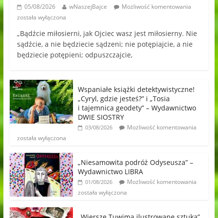
05/08/2026
wNaszejBajce
Możliwość komentowania
została wyłączona
„Bądźcie miłosierni, jak Ojciec wasz jest miłosierny. Nie
sądźcie, a nie będziecie sądzeni; nie potępiajcie, a nie
będziecie potępieni; odpuszczajcie,
Wspaniałe książki detektywistyczne!
„Cyryl, gdzie jesteś?” i „Tosia
i tajemnica geodety” – Wydawnictwo
DWIE SIOSTRY
Możliwość komentowania
03/08/2026
została wyłączona
„Niesamowita podróż Odyseusza” –
Wydawnictwo LIBRA
Możliwość komentowania
01/08/2026
została wyłączona
„Wiersze Tuwima ilustrowane sztuką”