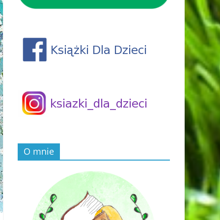
O mnie