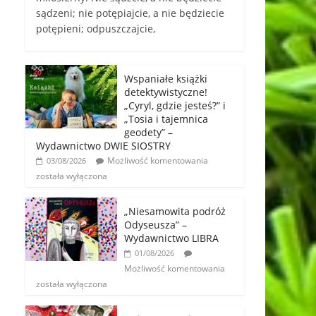
sądzeni; nie potępiajcie, a nie będziecie
potępieni; odpuszczajcie,
Wspaniałe książki
detektywistyczne!
„Cyryl, gdzie jesteś?” i
„Tosia i tajemnica
geodety” –
Wydawnictwo DWIE SIOSTRY
Możliwość komentowania
03/08/2026
została wyłączona
„Niesamowita podróż
Odyseusza” –
Wydawnictwo LIBRA
01/08/2026
Możliwość komentowania
została wyłączona