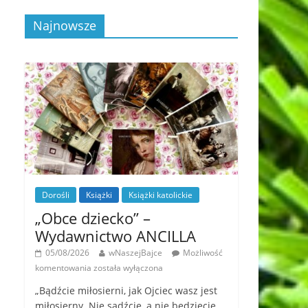
Najnowsze
Dorośli
Książki
Książki katolickie
„Obce dziecko” –
Wydawnictwo ANCILLA
05/08/2026
wNaszejBajce
Możliwość
komentowania
została wyłączona
„Bądźcie miłosierni, jak Ojciec wasz jest
miłosierny. Nie sądźcie, a nie będziecie