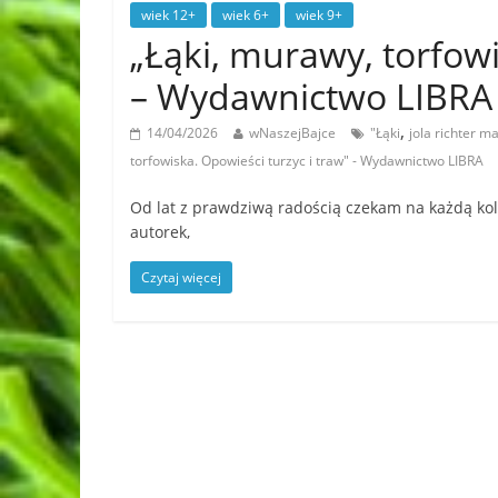
wiek 12+
wiek 6+
wiek 9+
„Łąki, murawy, torfowi
– Wydawnictwo LIBRA
,
14/04/2026
wNaszejBajce
"Łąki
jola richter 
torfowiska. Opowieści turzyc i traw" - Wydawnictwo LIBRA
Od lat z prawdziwą radością czekam na każdą kole
autorek,
Czytaj więcej