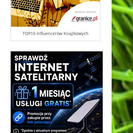
TOP10 Influencerów Książkowych