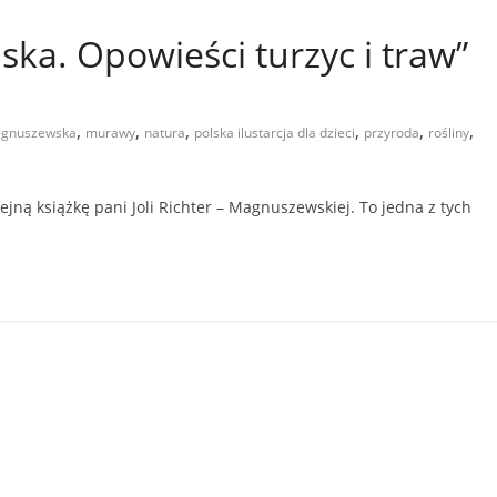
ska. Opowieści turzyc i traw”
,
,
,
,
,
,
magnuszewska
murawy
natura
polska ilustarcja dla dzieci
przyroda
rośliny
jną książkę pani Joli Richter – Magnuszewskiej. To jedna z tych