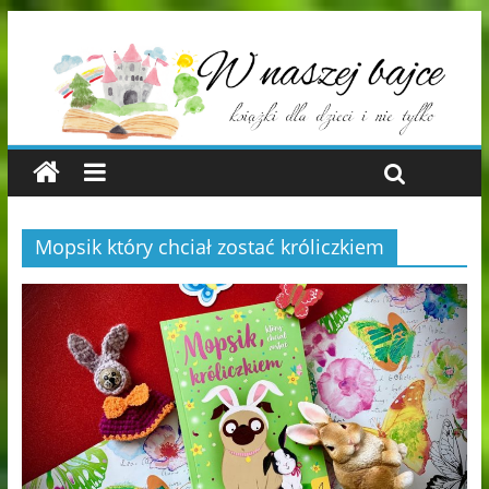
Mopsik który chciał zostać króliczkiem