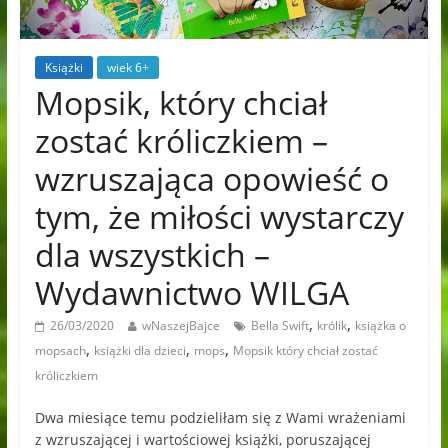
Książki
wiek 6+
Mopsik, który chciał
zostać króliczkiem –
wzruszająca opowieść o
tym, że miłości wystarczy
dla wszystkich –
Wydawnictwo WILGA
,
,
26/03/2020
wNaszejBajce
Bella Swift
królik
książka o
,
,
,
mopsach
książki dla dzieci
mops
Mopsik który chciał zostać
króliczkiem
Dwa miesiące temu podzieliłam się z Wami wrażeniami
z wzruszającej i wartościowej książki, poruszającej