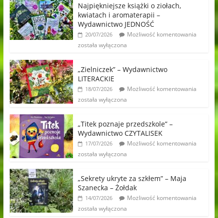
Najpiękniejsze książki o ziołach,
kwiatach i aromaterapii –
Wydawnictwo JEDNOŚĆ
Możliwość komentowania
20/07/2026
została wyłączona
„Zielniczek” – Wydawnictwo
LITERACKIE
Możliwość komentowania
18/07/2026
została wyłączona
„Titek poznaje przedszkole” –
Wydawnictwo CZYTALISEK
Możliwość komentowania
17/07/2026
została wyłączona
„Sekrety ukryte za szkłem” – Maja
Szanecka – Żołdak
Możliwość komentowania
14/07/2026
została wyłączona