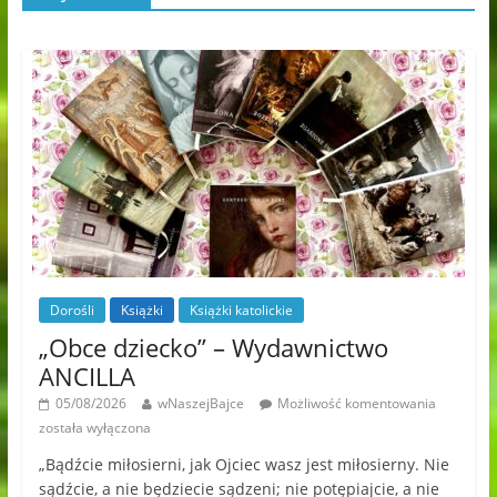
Dorośli
Książki
Książki katolickie
„Obce dziecko” – Wydawnictwo
ANCILLA
05/08/2026
wNaszejBajce
Możliwość komentowania
została wyłączona
„Bądźcie miłosierni, jak Ojciec wasz jest miłosierny. Nie
sądźcie, a nie będziecie sądzeni; nie potępiajcie, a nie