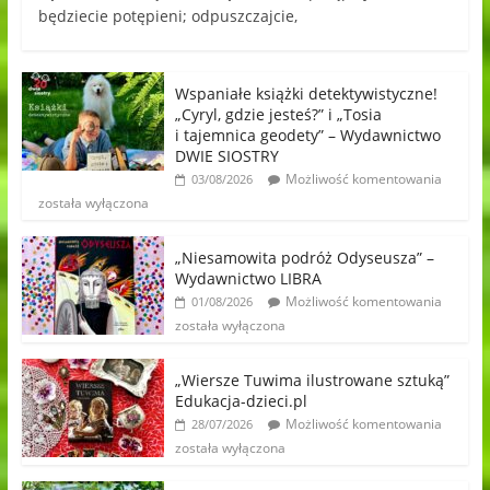
będziecie potępieni; odpuszczajcie,
Wspaniałe książki detektywistyczne!
„Cyryl, gdzie jesteś?” i „Tosia
i tajemnica geodety” – Wydawnictwo
DWIE SIOSTRY
Możliwość komentowania
03/08/2026
została wyłączona
„Niesamowita podróż Odyseusza” –
Wydawnictwo LIBRA
Możliwość komentowania
01/08/2026
została wyłączona
„Wiersze Tuwima ilustrowane sztuką”
Edukacja-dzieci.pl
Możliwość komentowania
28/07/2026
została wyłączona