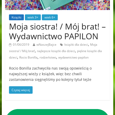
Książki
wiek 3+
wiek 6+
Moja siostra! / Mój brat! –
Wydawnictwo PAPILON
,
01/06/2019
wNaszejBajce
książki dla dzieci
Moja
,
,
siostra! / Mój brat!
najlepsze książki dla dzieci
piękne książki dla
,
,
,
dzieci
Rocio Bonilla
rodzeństwo
wydawnictwo papilon
Rocio Bonilla zachwyciła nas swoją opowieścią o
najwyższej wieży z książek, więc bez chwili
zastanowienia sięgnęliśmy po kolejny tytuł tejże
Czytaj więcej