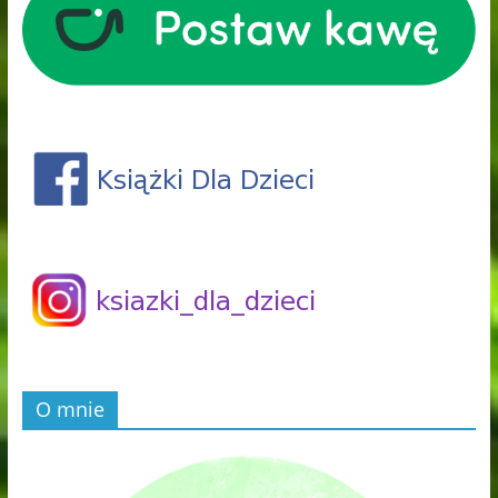
O mnie