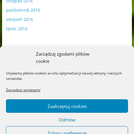
listopad 2016
październik 2016
sierpień 2016
lipiec 2016
Zarządzaj zgodami plików
cookie
Publikowane materiały zawierają płatną promocję.
Używamy plików cookies w celu optymalizacji naszej witryny i naszych
serwisów.
Polityka plików cookies
-
Polityka prywatności
Zarządzaj serwisami
Zaakceptuj cookies
Odmów
Copyright © 2026
Blog o książkach dla dzieci i młodzieży –
recenzje i rekomendacje
. All rights reserved.
Zobacz preferencje
Theme: ColorMag by
ThemeGrill
. Powered by
WordPress
.