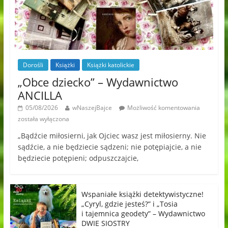
Dorośli
Książki
Książki katolickie
„Obce dziecko” – Wydawnictwo
ANCILLA
05/08/2026
wNaszejBajce
Możliwość komentowania
została wyłączona
„Bądźcie miłosierni, jak Ojciec wasz jest miłosierny. Nie
sądźcie, a nie będziecie sądzeni; nie potępiajcie, a nie
będziecie potępieni; odpuszczajcie,
Wspaniałe książki detektywistyczne!
„Cyryl, gdzie jesteś?” i „Tosia
i tajemnica geodety” – Wydawnictwo
DWIE SIOSTRY