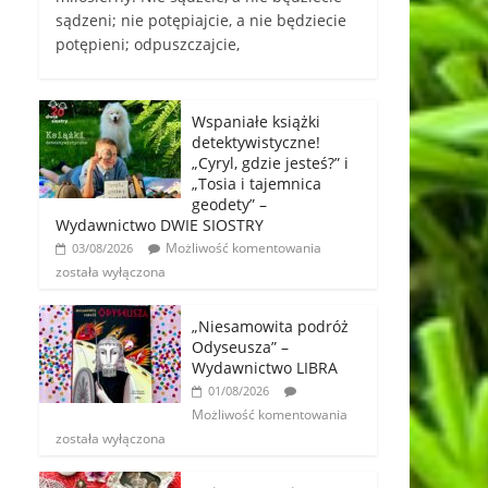
sądzeni; nie potępiajcie, a nie będziecie
potępieni; odpuszczajcie,
Wspaniałe książki
detektywistyczne!
„Cyryl, gdzie jesteś?” i
„Tosia i tajemnica
geodety” –
Wydawnictwo DWIE SIOSTRY
Możliwość komentowania
03/08/2026
została wyłączona
„Niesamowita podróż
Odyseusza” –
Wydawnictwo LIBRA
01/08/2026
Możliwość komentowania
została wyłączona