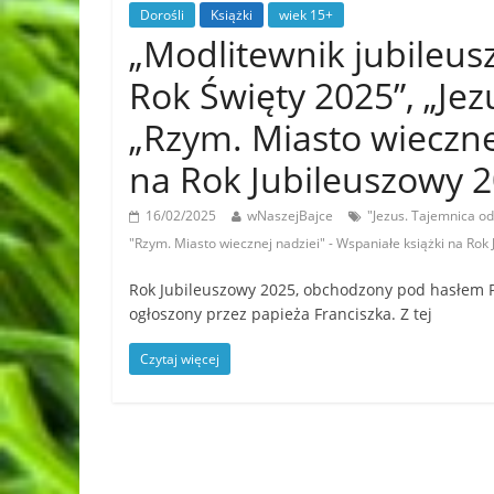
Dorośli
Książki
wiek 15+
„Modlitewnik jubileus
Rok Święty 2025”, „Jez
„Rzym. Miasto wiecznej
na Rok Jubileuszowy 
16/02/2025
wNaszejBajce
"Jezus. Tajemnica o
"Rzym. Miasto wiecznej nadziei" - Wspaniałe książki na Rok
Rok Jubileuszowy 2025, obchodzony pod hasłem Pie
ogłoszony przez papieża Franciszka. Z tej
Czytaj więcej