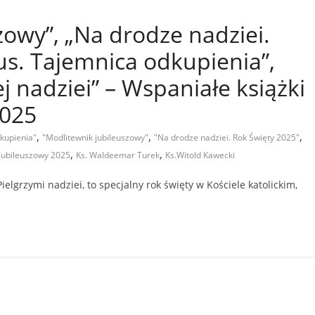
zowy”, „Na drodze nadziei.
us. Tajemnica odkupienia”,
 nadziei” – Wspaniałe książki
2025
,
,
,
dkupienia"
"Modlitewnik jubileuszowy"
"Na drodze nadziei. Rok Święty 2025"
,
,
 Jubileuszowy 2025
Ks. Waldeemar Turek
Ks.Witold Kawecki
lgrzymi nadziei, to specjalny rok święty w Kościele katolickim,