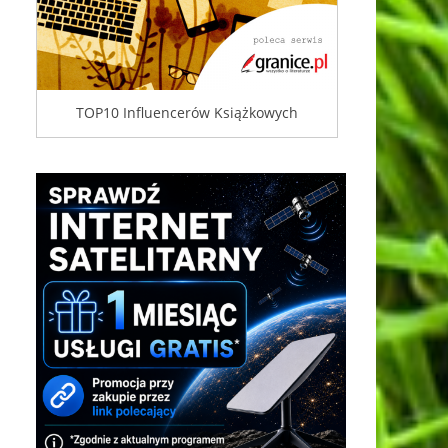
TOP10 Influencerów Książkowych