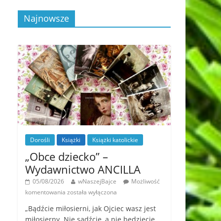
Najnowsze
Dorośli
Książki
Książki katolickie
„Obce dziecko” –
Wydawnictwo ANCILLA
05/08/2026
wNaszejBajce
Możliwość
komentowania
została wyłączona
„Bądźcie miłosierni, jak Ojciec wasz jest
miłosierny. Nie sądźcie, a nie będziecie