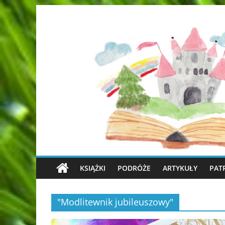
KSIĄŻKI
PODRÓŻE
ARTYKUŁY
PAT
"Modlitewnik jubileuszowy"