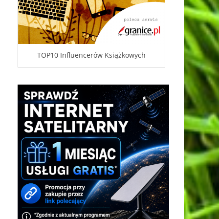
TOP10 Influencerów Książkowych