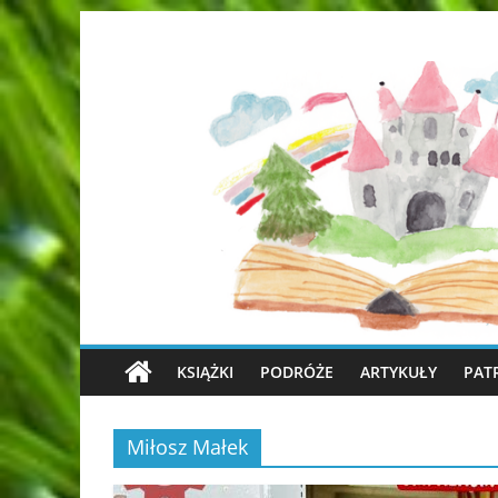
KSIĄŻKI
PODRÓŻE
ARTYKUŁY
PAT
Miłosz Małek