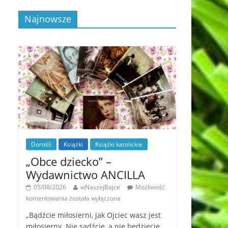
Najnowsze
Dorośli
Książki
Książki katolickie
„Obce dziecko” –
Wydawnictwo ANCILLA
05/08/2026
wNaszejBajce
Możliwość
komentowania
została wyłączona
„Bądźcie miłosierni, jak Ojciec wasz jest
miłosierny. Nie sądźcie, a nie będziecie