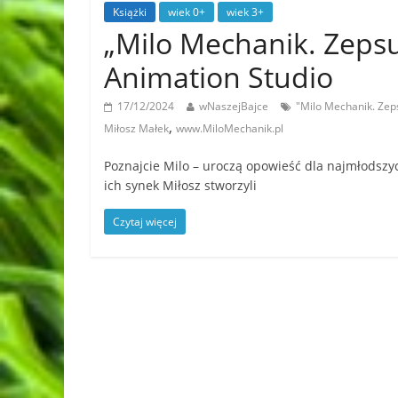
Książki
wiek 0+
wiek 3+
„Milo Mechanik. Zepsu
Animation Studio
17/12/2024
wNaszejBajce
"Milo Mechanik. Zep
,
Miłosz Małek
www.MiloMechanik.pl
Poznajcie Milo – uroczą opowieść dla najmłodszych
ich synek Miłosz stworzyli
Czytaj więcej