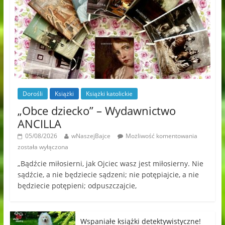
Dorośli
Książki
Książki katolickie
„Obce dziecko” – Wydawnictwo
ANCILLA
05/08/2026
wNaszejBajce
Możliwość komentowania
została wyłączona
„Bądźcie miłosierni, jak Ojciec wasz jest miłosierny. Nie
sądźcie, a nie będziecie sądzeni; nie potępiajcie, a nie
będziecie potępieni; odpuszczajcie,
Wspaniałe książki detektywistyczne!