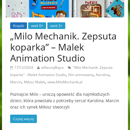
Książki
wiek 0+
wiek 3+
„Milo Mechanik. Zepsuta
koparka” – Malek
Animation Studio
17/12/2024
wNaszejBajce
"Milo Mechanik. Zepsuta
,
,
,
koparka" - Malek Animation Studio
film animowany
Karolina
,
,
Marcin
Miłosz Małek
www.MiloMechanik.pl
Poznajcie Milo – uroczą opowieść dla najmłodszych
dzieci, która powstała z potrzeby serca! Karolina, Marcin
oraz ich synek Miłosz stworzyli
Czytaj więcej