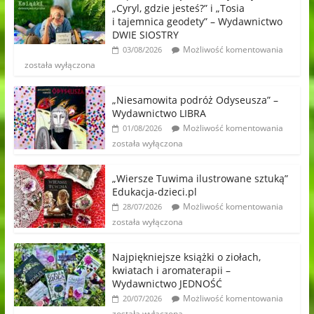
„Cyryl, gdzie jesteś?” i „Tosia
i tajemnica geodety” – Wydawnictwo
DWIE SIOSTRY
Możliwość komentowania
03/08/2026
została wyłączona
„Niesamowita podróż Odyseusza” –
Wydawnictwo LIBRA
Możliwość komentowania
01/08/2026
została wyłączona
„Wiersze Tuwima ilustrowane sztuką”
Edukacja-dzieci.pl
Możliwość komentowania
28/07/2026
została wyłączona
Najpiękniejsze książki o ziołach,
kwiatach i aromaterapii –
Wydawnictwo JEDNOŚĆ
Możliwość komentowania
20/07/2026
została wyłączona