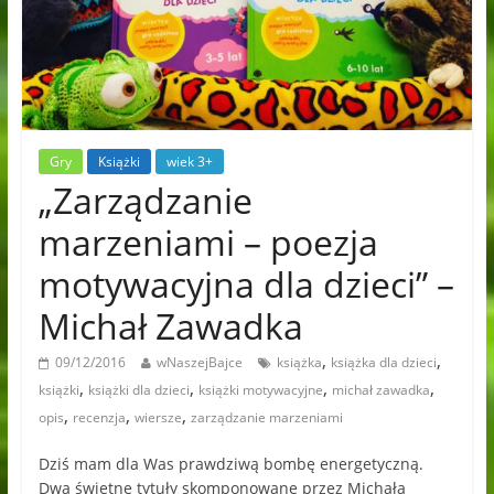
Gry
Książki
wiek 3+
„Zarządzanie
marzeniami – poezja
motywacyjna dla dzieci” –
Michał Zawadka
,
,
09/12/2016
wNaszejBajce
książka
książka dla dzieci
,
,
,
,
książki
książki dla dzieci
książki motywacyjne
michał zawadka
,
,
,
opis
recenzja
wiersze
zarządzanie marzeniami
Dziś mam dla Was prawdziwą bombę energetyczną.
Dwa świetne tytuły skomponowane przez Michała