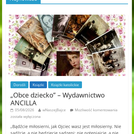
Dorośli
Książki
Książki katolickie
„Obce dziecko” – Wydawnictwo
ANCILLA
05/08/2026
wNaszejBajce
Możliwość komentowania
została wyłączona
„Bądźcie miłosierni, jak Ojciec wasz jest miłosierny. Nie
sądźcie, a nie będziecie sądzeni; nie potępiajcie, a nie