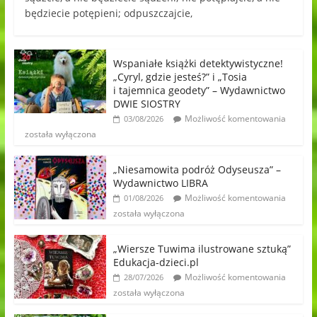
będziecie potępieni; odpuszczajcie,
Wspaniałe książki detektywistyczne!
„Cyryl, gdzie jesteś?” i „Tosia
i tajemnica geodety” – Wydawnictwo
DWIE SIOSTRY
Możliwość komentowania
03/08/2026
została wyłączona
„Niesamowita podróż Odyseusza” –
Wydawnictwo LIBRA
Możliwość komentowania
01/08/2026
została wyłączona
„Wiersze Tuwima ilustrowane sztuką”
Edukacja-dzieci.pl
Możliwość komentowania
28/07/2026
została wyłączona