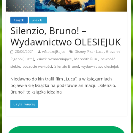
Książki
wiek 6+
Silenzio, Bruno! –
Wydawnictwo OLESIEJUK
,
28/06/2021
wNaszejBajce
Disney Pixar Luca
Giovanni
,
,
,
Rigano (ilustr.)
ksiażki wzmacniające
Meredith Rusu
pewność
,
,
,
siebie
poczucie wartości
Silenzio Bruno!
wydawnictwo olesiejuk
Niedawno do kin trafił film „Luca”, a w księgarniach
pojawiła się książka na podstawie animacji. „Silenzio,
Bruno!” to książka idealna
Czytaj więcej