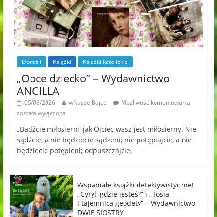
Dorośli
Książki
Książki katolickie
„Obce dziecko” – Wydawnictwo
ANCILLA
05/08/2026
wNaszejBajce
Możliwość komentowania
została wyłączona
„Bądźcie miłosierni, jak Ojciec wasz jest miłosierny. Nie
sądźcie, a nie będziecie sądzeni; nie potępiajcie, a nie
będziecie potępieni; odpuszczajcie,
Wspaniałe książki detektywistyczne!
„Cyryl, gdzie jesteś?” i „Tosia
i tajemnica geodety” – Wydawnictwo
DWIE SIOSTRY