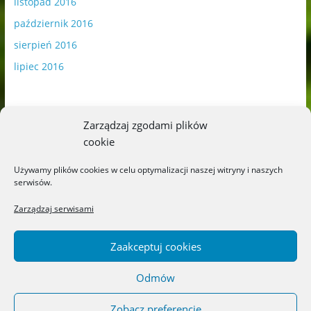
listopad 2016
październik 2016
sierpień 2016
lipiec 2016
Zarządzaj zgodami plików
cookie
Publikowane materiały zawierają płatną promocję.
Używamy plików cookies w celu optymalizacji naszej witryny i naszych
serwisów.
Polityka plików cookies
-
Polityka prywatności
Zarządzaj serwisami
Zaakceptuj cookies
Odmów
Copyright © 2026
Blog o książkach dla dzieci i młodzieży –
recenzje i rekomendacje
. All rights reserved.
Zobacz preferencje
Theme: ColorMag by
ThemeGrill
. Powered by
WordPress
.