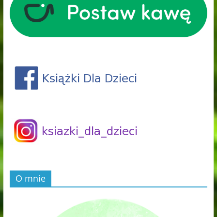
O mnie