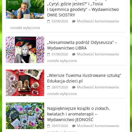
„Cyryl, gdzie jesteś?” i „Tosia
i tajemnica geodety” – Wydawnictwo
DWIE SIOSTRY
Możliwość komentowania
03/08/2026
została wyłączona
„Niesamowita podróż Odyseusza” –
Wydawnictwo LIBRA
Możliwość komentowania
01/08/2026
została wyłączona
„Wiersze Tuwima ilustrowane sztuką”
Edukacja-dzieci.pl
Możliwość komentowania
28/07/2026
została wyłączona
Najpiękniejsze książki o ziołach,
kwiatach i aromaterapii –
Wydawnictwo JEDNOŚĆ
Możliwość komentowania
20/07/2026