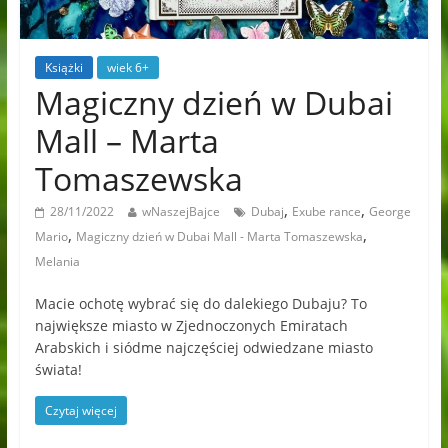
Książki
wiek 6+
Magiczny dzień w Dubai
Mall – Marta
Tomaszewska
,
,
28/11/2022
wNaszejBajce
Dubaj
Exube rance
George
,
,
Mario
Magiczny dzień w Dubai Mall - Marta Tomaszewska
Melania
Macie ochotę wybrać się do dalekiego Dubaju? To
największe miasto w Zjednoczonych Emiratach
Arabskich i siódme najczęściej odwiedzane miasto
świata!
Czytaj więcej