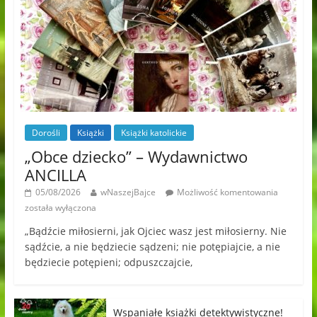
Dorośli
Książki
Książki katolickie
„Obce dziecko” – Wydawnictwo
ANCILLA
05/08/2026
wNaszejBajce
Możliwość komentowania
została wyłączona
„Bądźcie miłosierni, jak Ojciec wasz jest miłosierny. Nie
sądźcie, a nie będziecie sądzeni; nie potępiajcie, a nie
będziecie potępieni; odpuszczajcie,
Wspaniałe książki detektywistyczne!