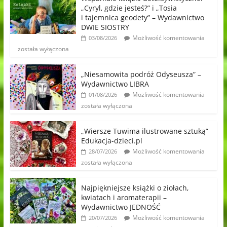
„Cyryl, gdzie jesteś?” i „Tosia
i tajemnica geodety” – Wydawnictwo
DWIE SIOSTRY
Możliwość komentowania
03/08/2026
została wyłączona
„Niesamowita podróż Odyseusza” –
Wydawnictwo LIBRA
Możliwość komentowania
01/08/2026
została wyłączona
„Wiersze Tuwima ilustrowane sztuką”
Edukacja-dzieci.pl
Możliwość komentowania
28/07/2026
została wyłączona
Najpiękniejsze książki o ziołach,
kwiatach i aromaterapii –
Wydawnictwo JEDNOŚĆ
Możliwość komentowania
20/07/2026