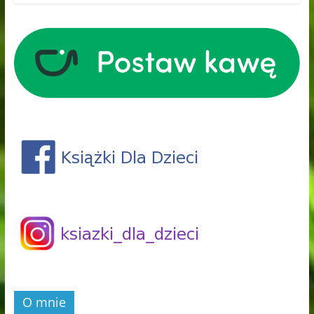
O mnie