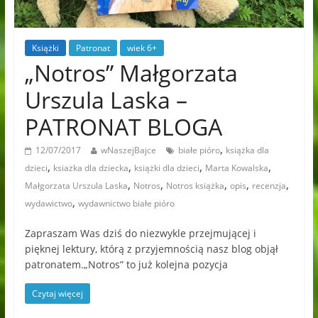
Książki
Patronat
wiek 6+
„Notros” Małgorzata
Urszula Laska –
PATRONAT BLOGA
,
12/07/2017
wNaszejBajce
białe pióro
książka dla
,
,
,
,
dzieci
ksiażka dla dziecka
książki dla dzieci
Marta Kowalska
,
,
,
,
,
Małgorzata Urszula Laska
Notros
Notros książka
opis
recenzja
,
wydawictwo
wydawnictwo białe pióro
Zapraszam Was dziś do niezwykle przejmującej i
pięknej lektury, którą z przyjemnością nasz blog objął
patronatem.„Notros” to już kolejna pozycja
Czytaj więcej