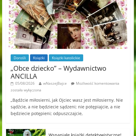
Dorośli
Książki
Książki katolickie
„Obce dziecko” – Wydawnictwo
ANCILLA
05/08/2026
wNaszejBajce
Możliwość komentowania
została wyłączona
„Bądźcie miłosierni, jak Ojciec wasz jest miłosierny. Nie
sądźcie, a nie będziecie sądzeni; nie potępiajcie, a nie
będziecie potępieni; odpuszczajcie,
Wspaniałe książki detektywistyczne!