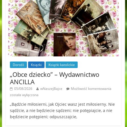
Dorośli
Książki
Książki katolickie
„Obce dziecko” – Wydawnictwo
ANCILLA
05/08/2026
wNaszejBajce
Możliwość komentowania
została wyłączona
„Bądźcie miłosierni, jak Ojciec wasz jest miłosierny. Nie
sądźcie, a nie będziecie sądzeni; nie potępiajcie, a nie
będziecie potępieni; odpuszczajcie,