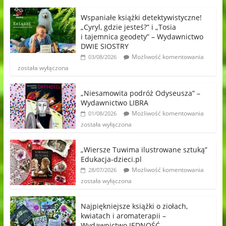
Wspaniałe książki detektywistyczne!
„Cyryl, gdzie jesteś?” i „Tosia
i tajemnica geodety” – Wydawnictwo
DWIE SIOSTRY
Możliwość komentowania
03/08/2026
została wyłączona
„Niesamowita podróż Odyseusza” –
Wydawnictwo LIBRA
Możliwość komentowania
01/08/2026
została wyłączona
„Wiersze Tuwima ilustrowane sztuką”
Edukacja-dzieci.pl
Możliwość komentowania
28/07/2026
została wyłączona
Najpiękniejsze książki o ziołach,
kwiatach i aromaterapii –
Wydawnictwo JEDNOŚĆ