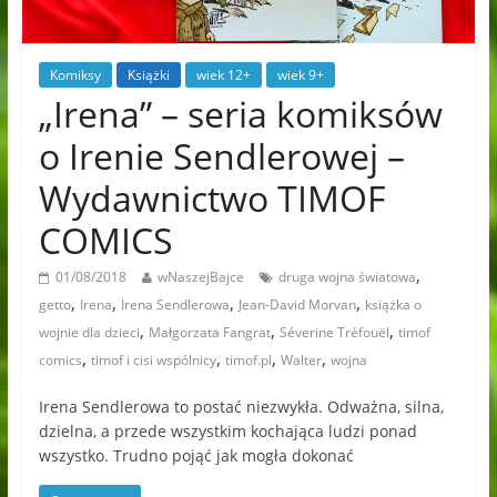
Komiksy
Książki
wiek 12+
wiek 9+
„Irena” – seria komiksów
o Irenie Sendlerowej –
Wydawnictwo TIMOF
COMICS
,
01/08/2018
wNaszejBajce
druga wojna światowa
,
,
,
,
getto
Irena
Irena Sendlerowa
Jean-David Morvan
książka o
,
,
,
wojnie dla dzieci
Małgorzata Fangrat
Séverine Tréfouël
timof
,
,
,
,
comics
timof i cisi wspólnicy
timof.pl
Walter
wojna
Irena Sendlerowa to postać niezwykła. Odważna, silna,
dzielna, a przede wszystkim kochająca ludzi ponad
wszystko. Trudno pojąć jak mogła dokonać