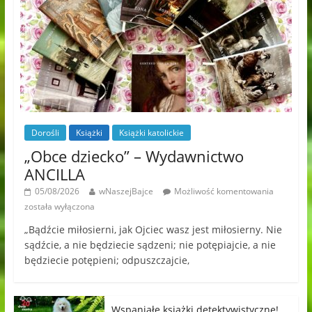
Dorośli
Książki
Książki katolickie
„Obce dziecko” – Wydawnictwo
ANCILLA
05/08/2026
wNaszejBajce
Możliwość komentowania
została wyłączona
„Bądźcie miłosierni, jak Ojciec wasz jest miłosierny. Nie
sądźcie, a nie będziecie sądzeni; nie potępiajcie, a nie
będziecie potępieni; odpuszczajcie,
Wspaniałe książki detektywistyczne!