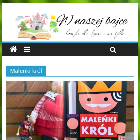
Maleńki król