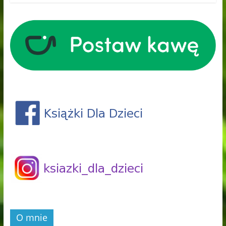
O mnie