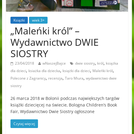
Książki
wiek 3+
„Maleńki król” –
Wydawnictwo DWIE
SIOSTRY
,
,
23/04/2018
wNaszejBajce
dwie siostry
król
książka
,
,
,
,
dla dzieci
ksiażka dla dziecka
książki dla dzieci
Maleńki król
,
,
,
Polecone z Zagranicy
recenzja
Taro Miura
wydawnictwo dwie
siostry
26 marca 2018 w Bolonii podczas największych targów
książki dziecięcej na świecie, Bologna Children’s Book
Fair, Wydawnictwo Dwie Siostry ogłoszone
Czytaj więcej