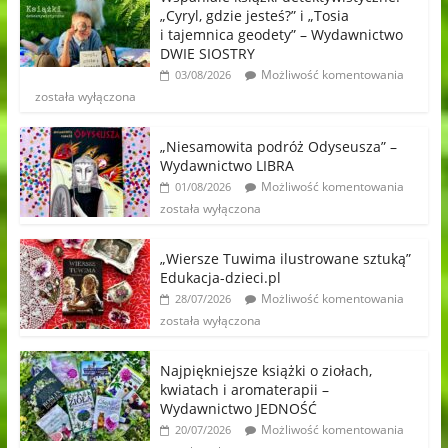
„Cyryl, gdzie jesteś?” i „Tosia
i tajemnica geodety” – Wydawnictwo
DWIE SIOSTRY
Możliwość komentowania
03/08/2026
została wyłączona
„Niesamowita podróż Odyseusza” –
Wydawnictwo LIBRA
Możliwość komentowania
01/08/2026
została wyłączona
„Wiersze Tuwima ilustrowane sztuką”
Edukacja-dzieci.pl
Możliwość komentowania
28/07/2026
została wyłączona
Najpiękniejsze książki o ziołach,
kwiatach i aromaterapii –
Wydawnictwo JEDNOŚĆ
Możliwość komentowania
20/07/2026