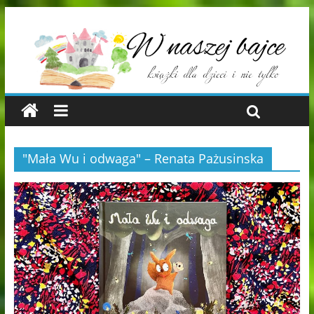
"Mała Wu i odwaga" – Renata Pażusinska