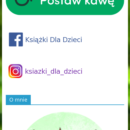
O mnie