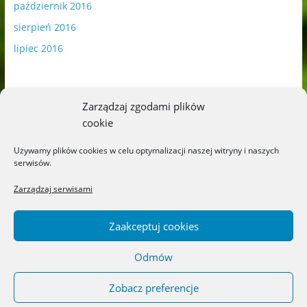
październik 2016
sierpień 2016
lipiec 2016
Zarządzaj zgodami plików
cookie
Publikowane materiały zawierają płatną promocję.
Używamy plików cookies w celu optymalizacji naszej witryny i naszych
serwisów.
Polityka plików cookies
-
Polityka prywatności
Zarządzaj serwisami
Zaakceptuj cookies
Odmów
Copyright © 2026
Blog o książkach dla dzieci i młodzieży –
recenzje i rekomendacje
. All rights reserved.
Zobacz preferencje
Theme: ColorMag by
ThemeGrill
. Powered by
WordPress
.