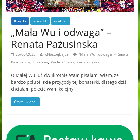
Książki
wiek 3+
wiek 6+
„Mała Wu i odwaga” –
Renata Pażusinska
26/06/2023
wNaszejBajce
"Mała Wu i odwaga" - Renata
,
,
,
Pażusinska
Domirea
Paulina Siwek
seria książek
O Małej Wu już dwukrotnie Wam pisałam. Wiem, że
bardzo polubiliście przygody tej bohaterki, dlatego dziś
chciałam polecić Wam kolejny
Czytaj więcej