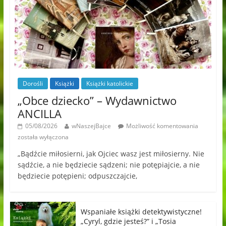
Dorośli
Książki
Książki katolickie
„Obce dziecko” – Wydawnictwo
ANCILLA
05/08/2026
wNaszejBajce
Możliwość komentowania
została wyłączona
„Bądźcie miłosierni, jak Ojciec wasz jest miłosierny. Nie
sądźcie, a nie będziecie sądzeni; nie potępiajcie, a nie
będziecie potępieni; odpuszczajcie,
Wspaniałe książki detektywistyczne!
„Cyryl, gdzie jesteś?” i „Tosia