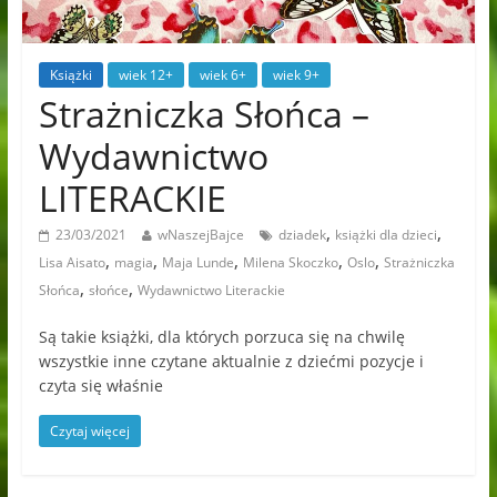
Książki
wiek 12+
wiek 6+
wiek 9+
Strażniczka Słońca –
Wydawnictwo
LITERACKIE
,
,
23/03/2021
wNaszejBajce
dziadek
książki dla dzieci
,
,
,
,
,
Lisa Aisato
magia
Maja Lunde
Milena Skoczko
Oslo
Strażniczka
,
,
Słońca
słońce
Wydawnictwo Literackie
Są takie książki, dla których porzuca się na chwilę
wszystkie inne czytane aktualnie z dziećmi pozycje i
czyta się właśnie
Czytaj więcej