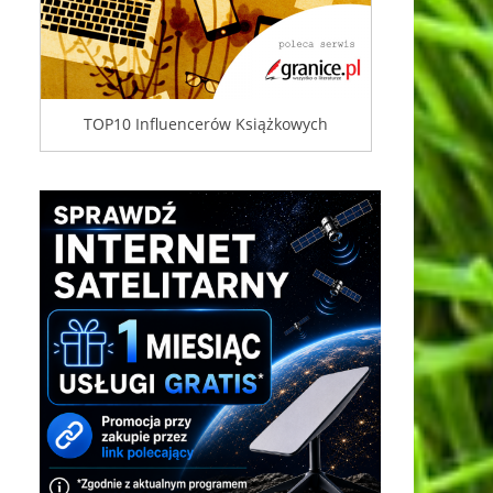
TOP10 Influencerów Książkowych