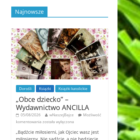
Najnowsze
Dorośli
Książki
Książki katolickie
„Obce dziecko” –
Wydawnictwo ANCILLA
05/08/2026
wNaszejBajce
Możliwość
komentowania
została wyłączona
„Bądźcie miłosierni, jak Ojciec wasz jest
miłosierny. Nie sądźcie, a nie będziecie