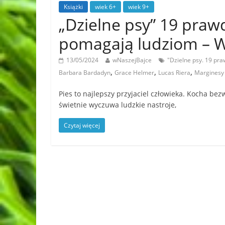
Książki
wiek 6+
wiek 9+
„Dzielne psy” 19 prawd
pomagają ludziom –
13/05/2024
wNaszejBajce
"Dzielne psy. 19 pr
,
,
,
Barbara Bardadyn
Grace Helmer
Lucas Riera
Marginesy
Pies to najlepszy przyjaciel człowieka. Kocha bez
świetnie wyczuwa ludzkie nastroje,
Czytaj więcej