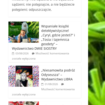
sądzeni; nie potępiajcie, a nie będziecie
potępieni; odpuszczajcie,
Wspaniałe książki
detektywistyczne!
„Cyryl, gdzie jesteś?” i
„Tosia i tajemnica
geodety” –
Wydawnictwo DWIE SIOSTRY
Możliwość komentowania
03/08/2026
została wyłączona
„Niesamowita podróż
Odyseusza” –
Wydawnictwo LIBRA
01/08/2026
Możliwość komentowania
została wyłączona