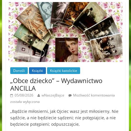
Dorośli
Książki
Książki katolickie
„Obce dziecko” – Wydawnictwo
ANCILLA
05/08/2026
wNaszejBajce
Możliwość komentowania
została wyłączona
„Bądźcie miłosierni, jak Ojciec wasz jest miłosierny. Nie
sądźcie, a nie będziecie sądzeni; nie potępiajcie, a nie
będziecie potępieni; odpuszczajcie,