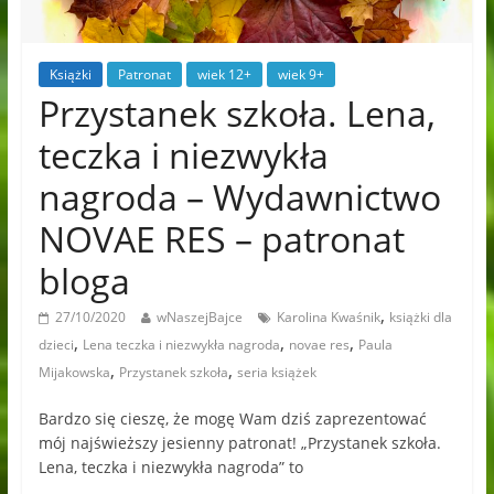
Książki
Patronat
wiek 12+
wiek 9+
Przystanek szkoła. Lena,
teczka i niezwykła
nagroda – Wydawnictwo
NOVAE RES – patronat
bloga
,
27/10/2020
wNaszejBajce
Karolina Kwaśnik
książki dla
,
,
,
dzieci
Lena teczka i niezwykła nagroda
novae res
Paula
,
,
Mijakowska
Przystanek szkoła
seria książek
Bardzo się cieszę, że mogę Wam dziś zaprezentować
mój najświeższy jesienny patronat! „Przystanek szkoła.
Lena, teczka i niezwykła nagroda” to