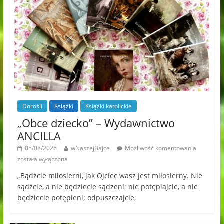
Dorośli
Książki
Książki katolickie
„Obce dziecko” – Wydawnictwo
ANCILLA
05/08/2026
wNaszejBajce
Możliwość komentowania
została wyłączona
„Bądźcie miłosierni, jak Ojciec wasz jest miłosierny. Nie
sądźcie, a nie będziecie sądzeni; nie potępiajcie, a nie
będziecie potępieni; odpuszczajcie,