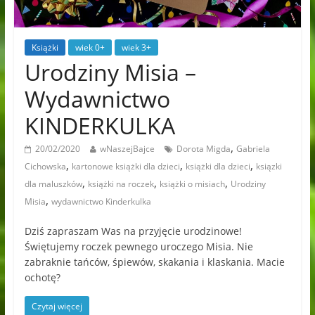
Książki
wiek 0+
wiek 3+
Urodziny Misia –
Wydawnictwo
KINDERKULKA
,
20/02/2020
wNaszejBajce
Dorota Migda
Gabriela
,
,
,
Cichowska
kartonowe książki dla dzieci
książki dla dzieci
ksiązki
,
,
,
dla maluszków
książki na roczek
książki o misiach
Urodziny
,
Misia
wydawnictwo Kinderkulka
Dziś zapraszam Was na przyjęcie urodzinowe!
Świętujemy roczek pewnego uroczego Misia. Nie
zabraknie tańców, śpiewów, skakania i klaskania. Macie
ochotę?
Czytaj więcej