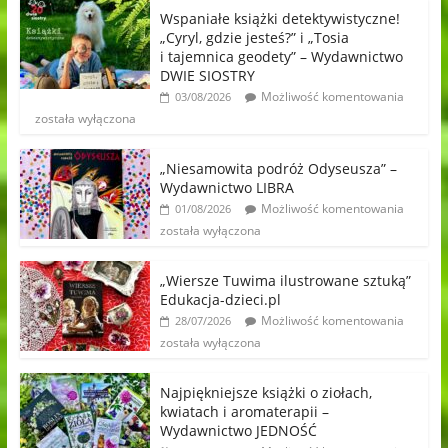
Wspaniałe książki detektywistyczne!
„Cyryl, gdzie jesteś?” i „Tosia
i tajemnica geodety” – Wydawnictwo
DWIE SIOSTRY
Możliwość komentowania
03/08/2026
została wyłączona
„Niesamowita podróż Odyseusza” –
Wydawnictwo LIBRA
Możliwość komentowania
01/08/2026
została wyłączona
„Wiersze Tuwima ilustrowane sztuką”
Edukacja-dzieci.pl
Możliwość komentowania
28/07/2026
została wyłączona
Najpiękniejsze książki o ziołach,
kwiatach i aromaterapii –
Wydawnictwo JEDNOŚĆ