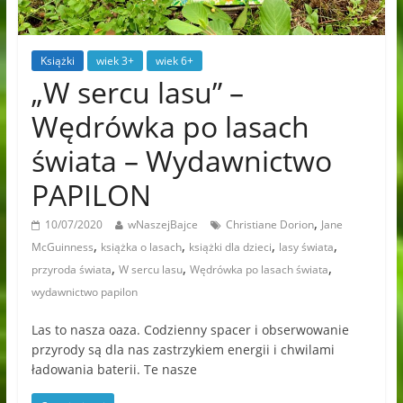
Książki
wiek 3+
wiek 6+
„W sercu lasu” –
Wędrówka po lasach
świata – Wydawnictwo
PAPILON
,
10/07/2020
wNaszejBajce
Christiane Dorion
Jane
,
,
,
,
McGuinness
książka o lasach
książki dla dzieci
lasy świata
,
,
,
przyroda świata
W sercu lasu
Wędrówka po lasach świata
wydawnictwo papilon
Las to nasza oaza. Codzienny spacer i obserwowanie
przyrody są dla nas zastrzykiem energii i chwilami
ładowania baterii. Te nasze