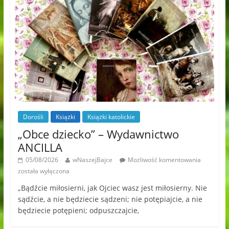
Dorośli
Książki
Książki katolickie
„Obce dziecko” – Wydawnictwo
ANCILLA
05/08/2026
wNaszejBajce
Możliwość komentowania
została wyłączona
„Bądźcie miłosierni, jak Ojciec wasz jest miłosierny. Nie
sądźcie, a nie będziecie sądzeni; nie potępiajcie, a nie
będziecie potępieni; odpuszczajcie,