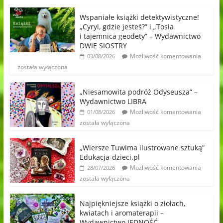
Wspaniałe książki detektywistyczne!
„Cyryl, gdzie jesteś?” i „Tosia
i tajemnica geodety” – Wydawnictwo
DWIE SIOSTRY
Możliwość komentowania
03/08/2026
została wyłączona
„Niesamowita podróż Odyseusza” –
Wydawnictwo LIBRA
Możliwość komentowania
01/08/2026
została wyłączona
„Wiersze Tuwima ilustrowane sztuką”
Edukacja-dzieci.pl
Możliwość komentowania
28/07/2026
została wyłączona
Najpiękniejsze książki o ziołach,
kwiatach i aromaterapii –
Wydawnictwo JEDNOŚĆ