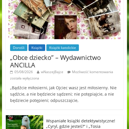
Dorośli
Książki
Książki katolickie
„Obce dziecko” – Wydawnictwo
ANCILLA
05/08/2026
wNaszejBajce
Możliwość komentowania
została wyłączona
„Bądźcie miłosierni, jak Ojciec wasz jest miłosierny. Nie
sądźcie, a nie będziecie sądzeni; nie potępiajcie, a nie
będziecie potępieni; odpuszczajcie,
Wspaniałe książki detektywistyczne!
„Cyryl, gdzie jesteś?” i „Tosia