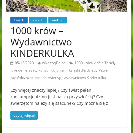
Książki
wiek 3+
wiek 6+
1000 krów –
Wydawnictwo
KINDERKULKA
,
,
05/12/2020
wNaszejBajce
1000 krów
Adèle Tariel
,
,
,
Julie de Terssac
konsumpcjonizm
książki dla dzieci
Paweł
,
,
Łapiński
szacunek do zwierząt
wydawnictwo Kinderkulka
Czy więcej znaczy lepiej? Czy świat pełen
konsumpcjonizmu jest naszą przyszłością? Czy
zwierzętom należy się szacunek? Czy można się z
Czytaj więcej