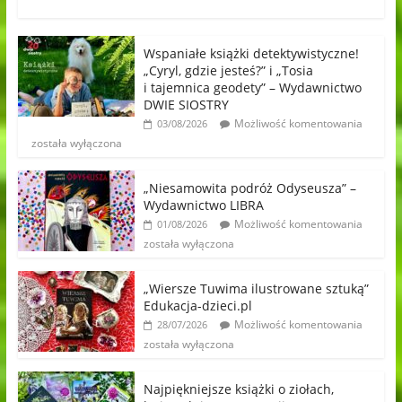
Wspaniałe książki detektywistyczne!
„Cyryl, gdzie jesteś?” i „Tosia
i tajemnica geodety” – Wydawnictwo
DWIE SIOSTRY
Możliwość komentowania
03/08/2026
została wyłączona
„Niesamowita podróż Odyseusza” –
Wydawnictwo LIBRA
Możliwość komentowania
01/08/2026
została wyłączona
„Wiersze Tuwima ilustrowane sztuką”
Edukacja-dzieci.pl
Możliwość komentowania
28/07/2026
została wyłączona
Najpiękniejsze książki o ziołach,