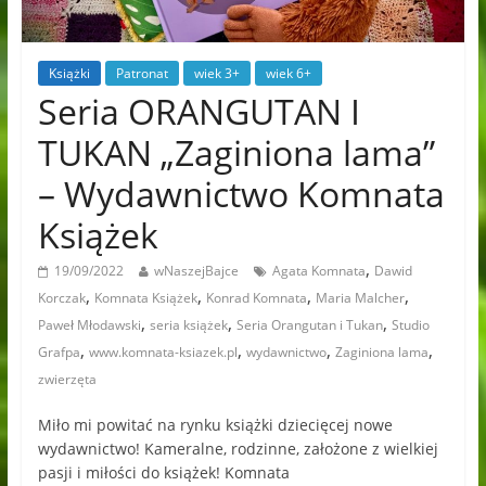
Książki
Patronat
wiek 3+
wiek 6+
Seria ORANGUTAN I
TUKAN „Zaginiona lama”
– Wydawnictwo Komnata
Książek
,
19/09/2022
wNaszejBajce
Agata Komnata
Dawid
,
,
,
,
Korczak
Komnata Książek
Konrad Komnata
Maria Malcher
,
,
,
Paweł Młodawski
seria książek
Seria Orangutan i Tukan
Studio
,
,
,
,
Grafpa
www.komnata-ksiazek.pl
wydawnictwo
Zaginiona lama
zwierzęta
Miło mi powitać na rynku książki dziecięcej nowe
wydawnictwo! Kameralne, rodzinne, założone z wielkiej
pasji i miłości do książek! Komnata