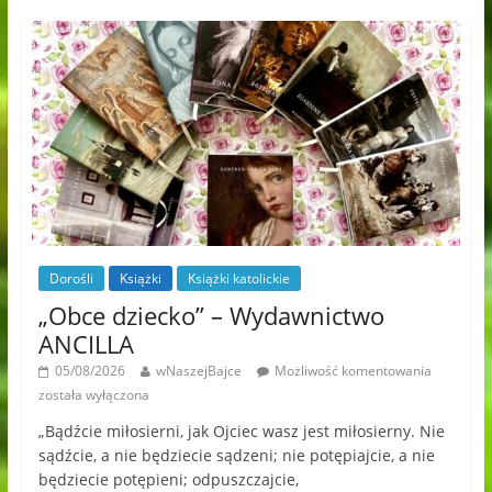
Dorośli
Książki
Książki katolickie
„Obce dziecko” – Wydawnictwo
ANCILLA
05/08/2026
wNaszejBajce
Możliwość komentowania
została wyłączona
„Bądźcie miłosierni, jak Ojciec wasz jest miłosierny. Nie
sądźcie, a nie będziecie sądzeni; nie potępiajcie, a nie
będziecie potępieni; odpuszczajcie,