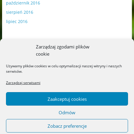
październik 2016
sierpień 2016
lipiec 2016
Zarządzaj zgodami plików
cookie
Publikowane materiały zawierają płatną promocję.
Używamy plików cookies w celu optymalizacji naszej witryny i naszych
serwisów.
Polityka plików cookies
-
Polityka prywatności
Zarządzaj serwisami
Zaakceptuj cookies
Odmów
Copyright © 2026
Blog o książkach dla dzieci i młodzieży –
recenzje i rekomendacje
. All rights reserved.
Zobacz preferencje
Theme: ColorMag by
ThemeGrill
. Powered by
WordPress
.