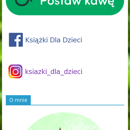
O mnie