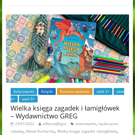
Kolorowanki
Książki
Pomoce naukowe
wiek 3+
wiek
6+
wiek 9+
Wielka księga zagadek i łamigłówek
– Wydawnictwo GREG
,
23/01/2022
wNaszejBajce
kolorowanki
nauka przez
,
,
,
zabawę
Nikola Kucharska
Wielka księga zagadek i łamigłówek