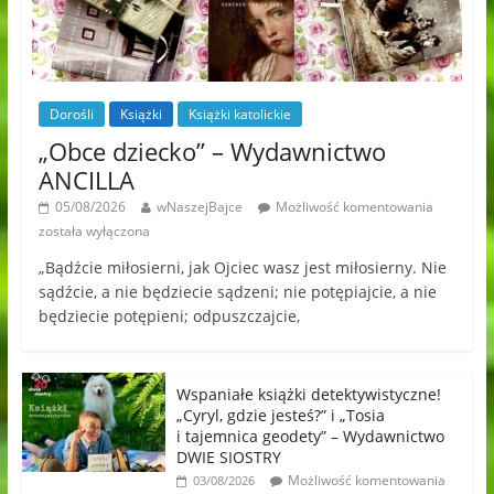
Dorośli
Książki
Książki katolickie
„Obce dziecko” – Wydawnictwo
ANCILLA
05/08/2026
wNaszejBajce
Możliwość komentowania
została wyłączona
„Bądźcie miłosierni, jak Ojciec wasz jest miłosierny. Nie
sądźcie, a nie będziecie sądzeni; nie potępiajcie, a nie
będziecie potępieni; odpuszczajcie,
Wspaniałe książki detektywistyczne!
„Cyryl, gdzie jesteś?” i „Tosia
i tajemnica geodety” – Wydawnictwo
DWIE SIOSTRY
Możliwość komentowania
03/08/2026