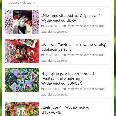
została wyłączona
„Niesamowita podróż Odyseusza” –
Wydawnictwo LIBRA
Możliwość komentowania
01/08/2026
została wyłączona
„Wiersze Tuwima ilustrowane sztuką”
Edukacja-dzieci.pl
Możliwość komentowania
28/07/2026
została wyłączona
Najpiękniejsze książki o ziołach,
kwiatach i aromaterapii –
Wydawnictwo JEDNOŚĆ
Możliwość komentowania
20/07/2026
została wyłączona
„Zielniczek” – Wydawnictwo
LITERACKIE