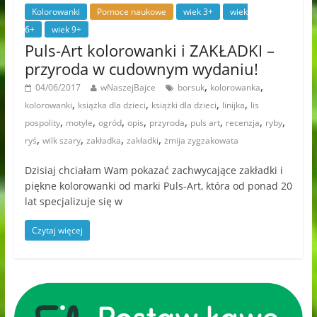
Kolorowanki
Pomoce naukowe
wiek 3+
wiek
6+
wiek 9+
Puls-Art kolorowanki i ZAKŁADKI –
przyroda w cudownym wydaniu!
,
,
04/06/2017
wNaszejBajce
borsuk
kolorowanka
,
,
,
,
kolorowanki
książka dla dzieci
książki dla dzieci
linijka
lis
,
,
,
,
,
,
,
,
pospolity
motyle
ogród
opis
przyroda
puls art
recenzja
ryby
,
,
,
,
ryś
wilk szary
zakładka
zakładki
żmija zygzakowata
Dzisiaj chciałam Wam pokazać zachwycające zakładki i
piękne kolorowanki od marki Puls-Art, która od ponad 20
lat specjalizuje się w
Czytaj więcej