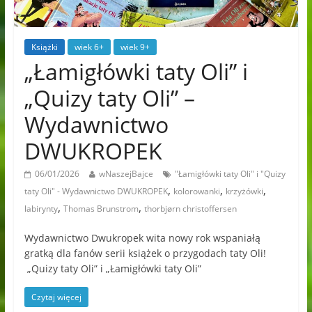
Książki
wiek 6+
wiek 9+
„Łamigłówki taty Oli” i
„Quizy taty Oli” –
Wydawnictwo
DWUKROPEK
06/01/2026
wNaszejBajce
"Łamigłówki taty Oli" i "Quizy
,
,
,
taty Oli" - Wydawnictwo DWUKROPEK
kolorowanki
krzyżówki
,
,
labirynty
Thomas Brunstrom
thorbjørn christoffersen
Wydawnictwo Dwukropek wita nowy rok wspaniałą
gratką dla fanów serii książek o przygodach taty Oli!
„Quizy taty Oli” i „Łamigłówki taty Oli”
Czytaj więcej