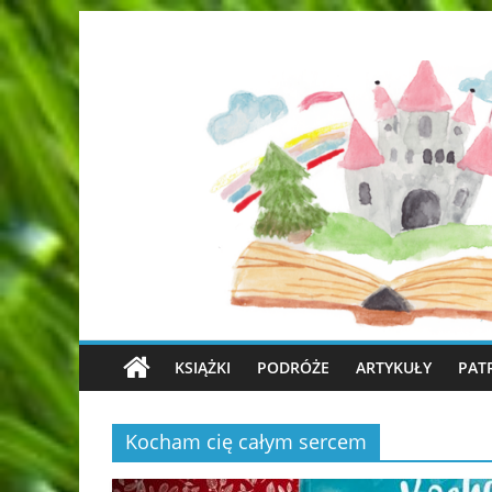
KSIĄŻKI
PODRÓŻE
ARTYKUŁY
PAT
Kocham cię całym sercem