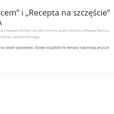
cem” i „Recepta na szczęście”
A
,
,
,
,
ane Chapman
Kocham cię całym sercem
książki dla dzieci
Martyna Nejman
,
częście
wydawnictwo wilga
 na wiele sposobów. Dzięki książkom te tematy nabierają jeszcze