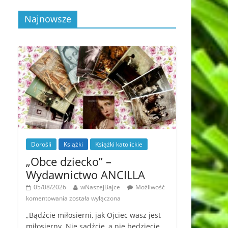
Najnowsze
Dorośli
Książki
Książki katolickie
„Obce dziecko” –
Wydawnictwo ANCILLA
05/08/2026
wNaszejBajce
Możliwość
komentowania
została wyłączona
„Bądźcie miłosierni, jak Ojciec wasz jest
miłosierny. Nie sądźcie, a nie będziecie