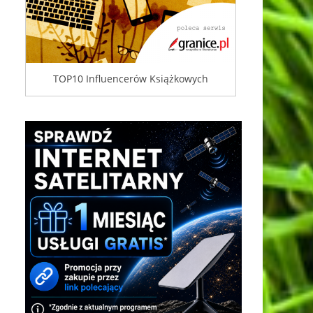
TOP10 Influencerów Książkowych