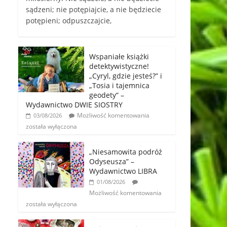
sądzeni; nie potępiajcie, a nie będziecie
potępieni; odpuszczajcie,
Wspaniałe książki
detektywistyczne!
„Cyryl, gdzie jesteś?” i
„Tosia i tajemnica
geodety” –
Wydawnictwo DWIE SIOSTRY
Możliwość komentowania
03/08/2026
została wyłączona
„Niesamowita podróż
Odyseusza” –
Wydawnictwo LIBRA
01/08/2026
Możliwość komentowania
została wyłączona