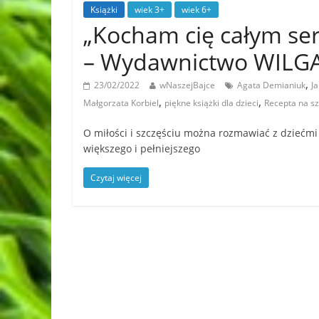
Książki
wiek 3+
wiek 6+
„Kocham cię całym ser
– Wydawnictwo WILG
,
23/02/2022
wNaszejBajce
Agata Demianiuk
J
,
,
Małgorzata Korbiel
piękne książki dla dzieci
Recepta na sz
O miłości i szczęściu można rozmawiać z dziećmi
większego i pełniejszego
Czytaj więcej