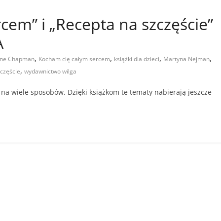
cem” i „Recepta na szczęście”
A
,
,
,
,
ane Chapman
Kocham cię całym sercem
książki dla dzieci
Martyna Nejman
,
częście
wydawnictwo wilga
 na wiele sposobów. Dzięki książkom te tematy nabierają jeszcze