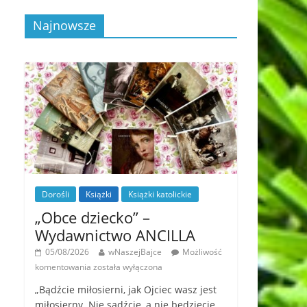
Najnowsze
Dorośli
Książki
Książki katolickie
„Obce dziecko” –
Wydawnictwo ANCILLA
05/08/2026
wNaszejBajce
Możliwość
komentowania
została wyłączona
„Bądźcie miłosierni, jak Ojciec wasz jest
miłosierny. Nie sądźcie, a nie będziecie