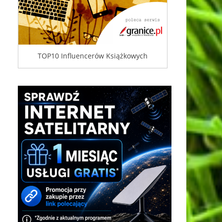
TOP10 Influencerów Książkowych