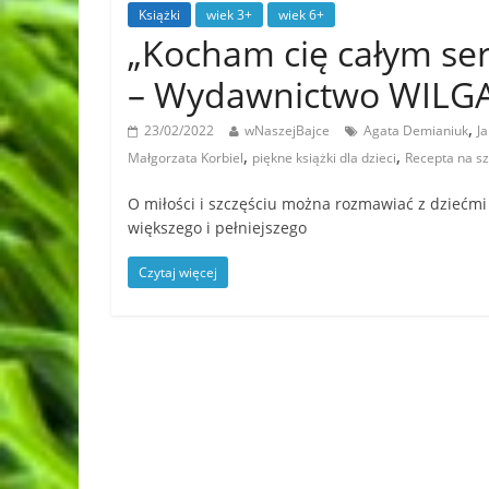
Książki
wiek 3+
wiek 6+
„Kocham cię całym ser
– Wydawnictwo WILG
,
23/02/2022
wNaszejBajce
Agata Demianiuk
J
,
,
Małgorzata Korbiel
piękne książki dla dzieci
Recepta na sz
O miłości i szczęściu można rozmawiać z dziećmi
większego i pełniejszego
Czytaj więcej