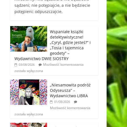
sądzeni; nie potępiajcie, a nie będziecie
potępieni; odpuszczajcie,
Wspaniałe książki
detektywistyczne!
„Cyryl, gdzie jesteś?” i
„Tosia i tajemnica
geodety” –
Wydawnictwo DWIE SIOSTRY
Możliwość komentowania
03/08/2026
została wyłączona
„Niesamowita podróż
Odyseusza” –
Wydawnictwo LIBRA
01/08/2026
Możliwość komentowania
została wyłączona