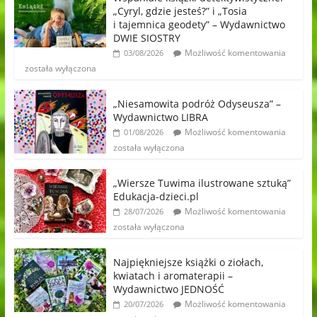
„Cyryl, gdzie jesteś?” i „Tosia
i tajemnica geodety” – Wydawnictwo
DWIE SIOSTRY
Możliwość komentowania
03/08/2026
została wyłączona
„Niesamowita podróż Odyseusza” –
Wydawnictwo LIBRA
Możliwość komentowania
01/08/2026
została wyłączona
„Wiersze Tuwima ilustrowane sztuką”
Edukacja-dzieci.pl
Możliwość komentowania
28/07/2026
została wyłączona
Najpiękniejsze książki o ziołach,
kwiatach i aromaterapii –
Wydawnictwo JEDNOŚĆ
Możliwość komentowania
20/07/2026