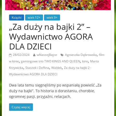
Książki
wiek 12+
wiek 9+
„Za duży na bajki 2” –
Wydawnictwo AGORA
DLA DZIECI
,
28/02/2024
wNaszejBajce
Agnieszka Dąbrowska
film
,
,
,
w kinie
gamingowe trio TWO KINGS AND QUEEN
kino
Marta
,
,
,
Krzywicka
Staszek i Deflina
Waldek
Za duży na bajki 2 -
Wydawnictwo AGORA DLA DZIECI
Dwa lata temu sięgnęliśmy po wspaniałą powieść „Za
duży na bajki”. To historia o dorastaniu, chorobie,
ogromnej pasji, przyjaźni, relacjach,
Czytaj więcej