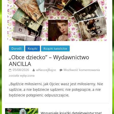
Dorośli
Książki
Książki katolickie
„Obce dziecko” – Wydawnictwo
ANCILLA
05/08/2026
wNaszejBajce
Możliwość komentowania
została wyłączona
„Bądźcie miłosierni, jak Ojciec wasz jest miłosierny. Nie
sądźcie, a nie będziecie sądzeni; nie potępiajcie, a nie
będziecie potępieni; odpuszczajcie,
Wspaniałe książki detektywistyczne!