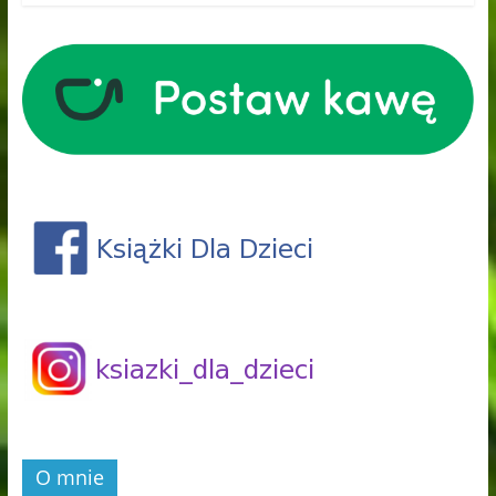
O mnie