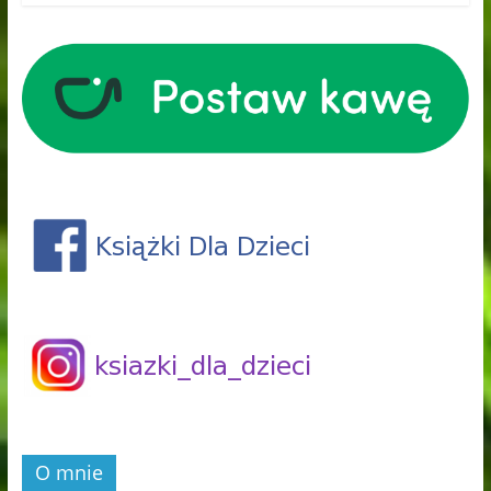
O mnie