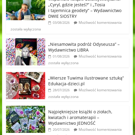
„Cyryl, gdzie jesteś?” i „Tosia
i tajemnica geodety” – Wydawnictwo
DWIE SIOSTRY
Możliwość komentowania
03/08/2026
została wyłączona
„Niesamowita podróż Odyseusza” –
Wydawnictwo LIBRA
Możliwość komentowania
01/08/2026
została wyłączona
„Wiersze Tuwima ilustrowane sztuką”
Edukacja-dzieci.pl
Możliwość komentowania
28/07/2026
została wyłączona
Najpiękniejsze książki o ziołach,
kwiatach i aromaterapii –
Wydawnictwo JEDNOŚĆ
Możliwość komentowania
20/07/2026