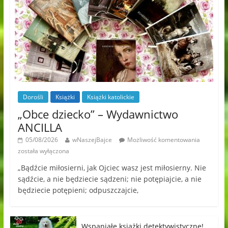
Dorośli
Książki
Książki katolickie
„Obce dziecko” – Wydawnictwo
ANCILLA
05/08/2026
wNaszejBajce
Możliwość komentowania
została wyłączona
„Bądźcie miłosierni, jak Ojciec wasz jest miłosierny. Nie
sądźcie, a nie będziecie sądzeni; nie potępiajcie, a nie
będziecie potępieni; odpuszczajcie,
Wspaniałe książki detektywistyczne!