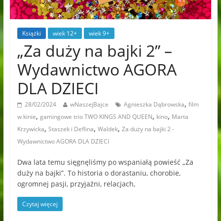
Książki
wiek 12+
wiek 9+
„Za duży na bajki 2” –
Wydawnictwo AGORA
DLA DZIECI
,
28/02/2024
wNaszejBajce
Agnieszka Dąbrowska
film
,
,
,
w kinie
gamingowe trio TWO KINGS AND QUEEN
kino
Marta
,
,
,
Krzywicka
Staszek i Deflina
Waldek
Za duży na bajki 2 -
Wydawnictwo AGORA DLA DZIECI
Dwa lata temu sięgnęliśmy po wspaniałą powieść „Za
duży na bajki”. To historia o dorastaniu, chorobie,
ogromnej pasji, przyjaźni, relacjach,
Czytaj więcej