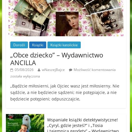
Dorośli
Książki
Książki katolickie
„Obce dziecko” – Wydawnictwo
ANCILLA
05/08/2026
wNaszejBajce
Możliwość komentowania
została wyłączona
„Bądźcie miłosierni, jak Ojciec wasz jest miłosierny. Nie
sądźcie, a nie będziecie sądzeni; nie potępiajcie, a nie
będziecie potępieni; odpuszczajcie,
Wspaniałe książki detektywistyczne!
„Cyryl, gdzie jesteś?” i „Tosia
i tajemnica geodety” – Wydawnictwo