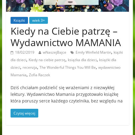
Książki
wiek 3+
Kiedy na Ciebie patrzę –
Wydawnictwo MAMANIA
,
18/02/2019
wNaszejBajce
Emily Winfield Martin
kiążki
,
,
,
dla dzieci
Kiedy na ciebie patrzę
książka dla dzieci
książki dla
,
,
,
dzieci
recenzja
The Wonderful Things You Will Be
wydawnictwo
,
Mamania
Zofia Raczek
Dziś chciałam podzielić się wrażeniami z niezwykłej
lektury. Wydawnictwo Mamania przygotowało książkę
która poruszy serce każdego czytelnika, bez względu na
Czytaj więcej