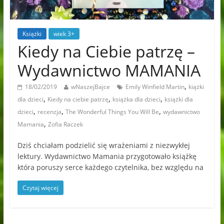
Książki
wiek 3+
Kiedy na Ciebie patrzę –
Wydawnictwo MAMANIA
,
18/02/2019
wNaszejBajce
Emily Winfield Martin
kiążki
,
,
,
dla dzieci
Kiedy na ciebie patrzę
książka dla dzieci
książki dla
,
,
,
dzieci
recenzja
The Wonderful Things You Will Be
wydawnictwo
,
Mamania
Zofia Raczek
Dziś chciałam podzielić się wrażeniami z niezwykłej
lektury. Wydawnictwo Mamania przygotowało książkę
która poruszy serce każdego czytelnika, bez względu na
Czytaj więcej