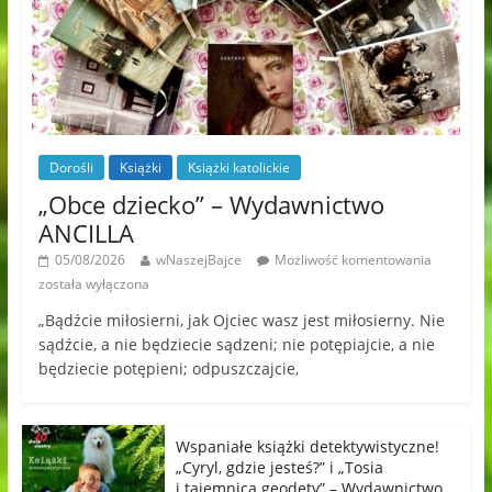
Dorośli
Książki
Książki katolickie
„Obce dziecko” – Wydawnictwo
ANCILLA
05/08/2026
wNaszejBajce
Możliwość komentowania
została wyłączona
„Bądźcie miłosierni, jak Ojciec wasz jest miłosierny. Nie
sądźcie, a nie będziecie sądzeni; nie potępiajcie, a nie
będziecie potępieni; odpuszczajcie,
Wspaniałe książki detektywistyczne!
„Cyryl, gdzie jesteś?” i „Tosia
i tajemnica geodety” – Wydawnictwo