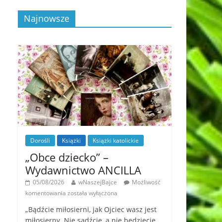
Najnowsze
Dorośli
Książki
Książki katolickie
„Obce dziecko” –
Wydawnictwo ANCILLA
05/08/2026
wNaszejBajce
Możliwość
komentowania
została wyłączona
„Bądźcie miłosierni, jak Ojciec wasz jest
miłosierny. Nie sądźcie, a nie będziecie