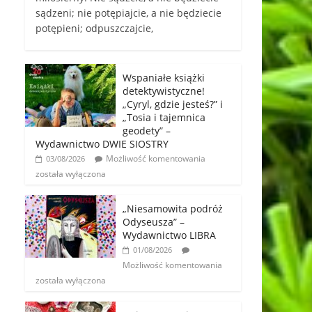
sądzeni; nie potępiajcie, a nie będziecie
potępieni; odpuszczajcie,
Wspaniałe książki
detektywistyczne!
„Cyryl, gdzie jesteś?” i
„Tosia i tajemnica
geodety” –
Wydawnictwo DWIE SIOSTRY
Możliwość komentowania
03/08/2026
została wyłączona
„Niesamowita podróż
Odyseusza” –
Wydawnictwo LIBRA
01/08/2026
Możliwość komentowania
została wyłączona