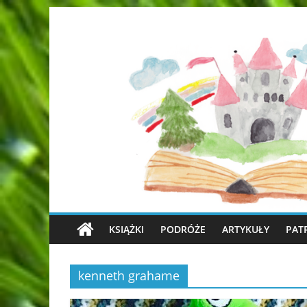
KSIĄŻKI
PODRÓŻE
ARTYKUŁY
PAT
kenneth grahame