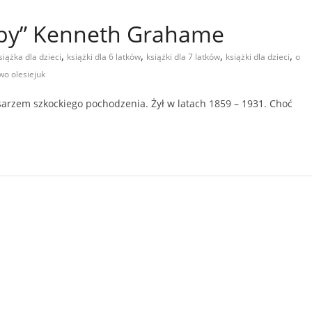
zby” Kenneth Grahame
,
,
,
,
siążka dla dzieci
książki dla 6 latków
książki dla 7 latków
książki dla dzieci
o
o olesiejuk
arzem szkockiego pochodzenia. Żył w latach 1859 – 1931. Choć