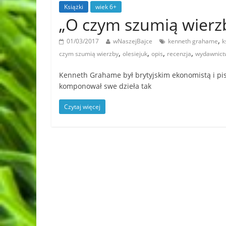
Książki
wiek 6+
„O czym szumią wier
,
01/03/2017
wNaszejBajce
kenneth grahame
k
,
,
,
,
czym szumią wierzby
olesiejuk
opis
recenzja
wydawnictw
Kenneth Grahame był brytyjskim ekonomistą i pis
komponował swe dzieła tak
Czytaj więcej