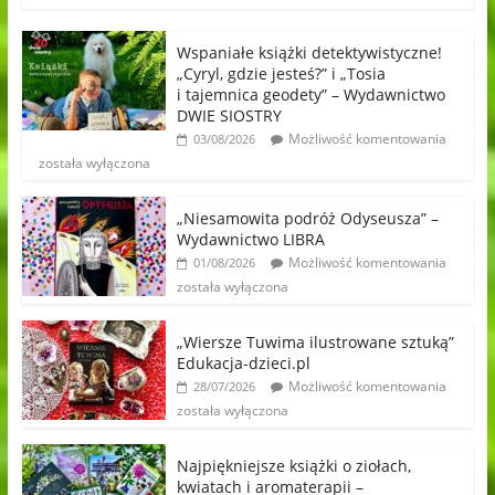
Wspaniałe książki detektywistyczne!
„Cyryl, gdzie jesteś?” i „Tosia
i tajemnica geodety” – Wydawnictwo
DWIE SIOSTRY
Możliwość komentowania
03/08/2026
została wyłączona
„Niesamowita podróż Odyseusza” –
Wydawnictwo LIBRA
Możliwość komentowania
01/08/2026
została wyłączona
„Wiersze Tuwima ilustrowane sztuką”
Edukacja-dzieci.pl
Możliwość komentowania
28/07/2026
została wyłączona
Najpiękniejsze książki o ziołach,
kwiatach i aromaterapii –