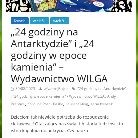
Książki
wiek 6+
wiek 9+
„24 godziny na
Antarktydzie” i „24
godziny w epoce
kamienia” –
Wydawnictwo WILGA
30/08/2023
wNaszejBajce
"24 godziny na Antarktydzie"
,
i "24 godziny w epoce kamienia" - Wydawnictwo WILGA
Andy
,
,
,
Prentice
Karolina Post - Paśko
Laurent Kling
seria książek
Dzieciom tak niewiele potrzeba do rozbudzenia
ciekawości! Otaczający nas świat i historia ludzkości to
istna kopalnia do odkrycia. Czy nauka