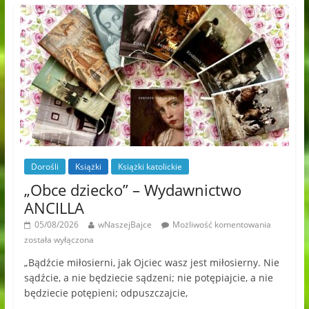
Dorośli
Książki
Książki katolickie
„Obce dziecko” – Wydawnictwo
ANCILLA
05/08/2026
wNaszejBajce
Możliwość komentowania
została wyłączona
„Bądźcie miłosierni, jak Ojciec wasz jest miłosierny. Nie
sądźcie, a nie będziecie sądzeni; nie potępiajcie, a nie
będziecie potępieni; odpuszczajcie,