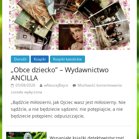
Dorośli
Książki
Książki katolickie
„Obce dziecko” – Wydawnictwo
ANCILLA
05/08/2026
wNaszejBajce
Możliwość komentowania
została wyłączona
„Bądźcie miłosierni, jak Ojciec wasz jest miłosierny. Nie
sądźcie, a nie będziecie sądzeni; nie potępiajcie, a nie
będziecie potępieni; odpuszczajcie,
Wspaniałe książki detektywistyczne!