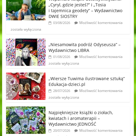
„Cyryl, gdzie jesteś?” i „Tosia
i tajemnica geodety” – Wydawnictwo
DWIE SIOSTRY
Możliwość komentowania
03/08/2026
została wyłączona
„Niesamowita podróż Odyseusza” –
Wydawnictwo LIBRA
Możliwość komentowania
01/08/2026
została wyłączona
„Wiersze Tuwima ilustrowane sztuką”
Edukacja-dzieci.pl
Możliwość komentowania
28/07/2026
została wyłączona
Najpiękniejsze książki o ziołach,
kwiatach i aromaterapii –
Wydawnictwo JEDNOŚĆ
Możliwość komentowania
20/07/2026