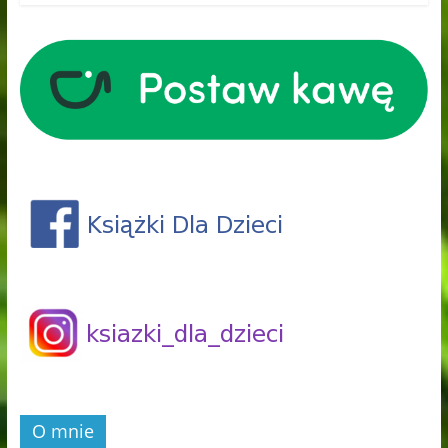
O mnie