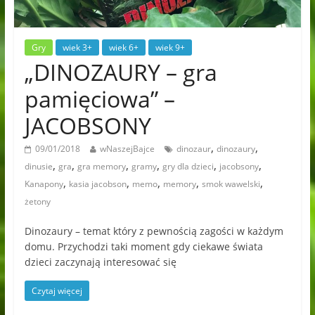
Gry
wiek 3+
wiek 6+
wiek 9+
„DINOZAURY – gra
pamięciowa” –
JACOBSONY
,
,
09/01/2018
wNaszejBajce
dinozaur
dinozaury
,
,
,
,
,
,
dinusie
gra
gra memory
gramy
gry dla dzieci
jacobsony
,
,
,
,
,
Kanapony
kasia jacobson
memo
memory
smok wawelski
żetony
Dinozaury – temat który z pewnością zagości w każdym
domu. Przychodzi taki moment gdy ciekawe świata
dzieci zaczynają interesować się
Czytaj więcej