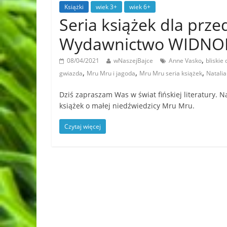
Książki
wiek 3+
wiek 6+
Seria książek dla prz
Wydawnictwo WIDN
,
08/04/2021
wNaszejBajce
Anne Vasko
bliskie
,
,
,
gwiazda
Mru Mru i jagoda
Mru Mru seria książek
Natalia
Dziś zapraszam Was w świat fińskiej literatury.
książek o małej niedźwiedzicy Mru Mru.
Czytaj więcej