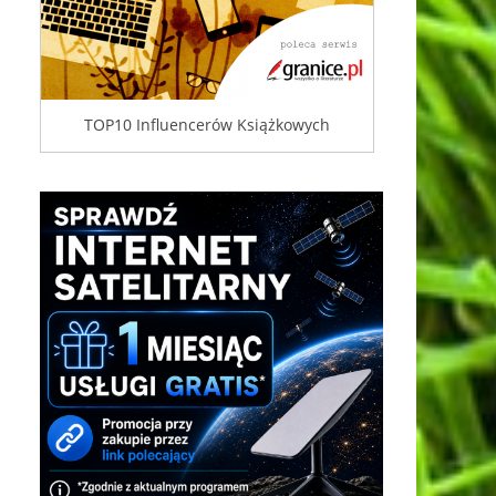
TOP10 Influencerów Książkowych