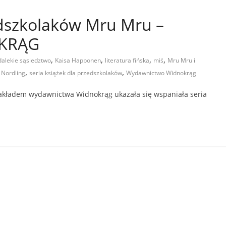
edszkolaków Mru Mru –
OKRĄG
,
,
,
,
 dalekie sąsiedztwo
Kaisa Happonen
literatura fińska
miś
Mru Mru i
,
,
 Nordling
seria książek dla przedszkolaków
Wydawnictwo Widnokrąg
 Nakładem wydawnictwa Widnokrąg ukazała się wspaniała seria