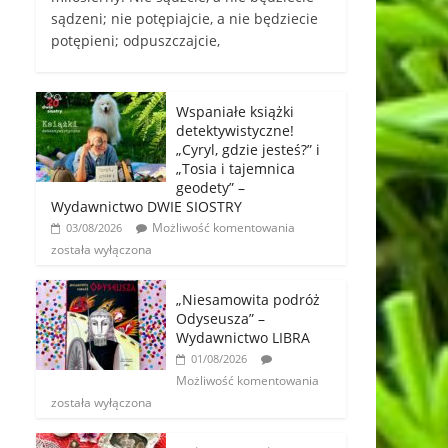
sądzeni; nie potępiajcie, a nie będziecie
potępieni; odpuszczajcie,
Wspaniałe książki
detektywistyczne!
„Cyryl, gdzie jesteś?” i
„Tosia i tajemnica
geodety” –
Wydawnictwo DWIE SIOSTRY
Możliwość komentowania
03/08/2026
została wyłączona
„Niesamowita podróż
Odyseusza” –
Wydawnictwo LIBRA
01/08/2026
Możliwość komentowania
została wyłączona