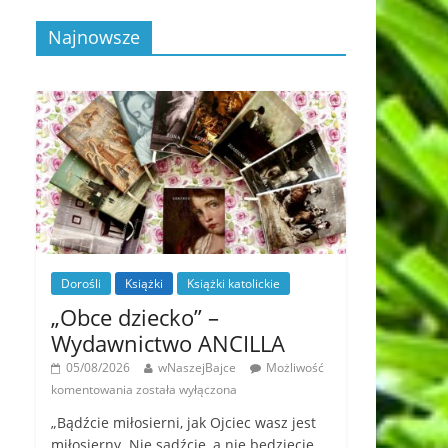
Najnowsze
Dorośli
Książki
Książki katolickie
„Obce dziecko” –
Wydawnictwo ANCILLA
05/08/2026
wNaszejBajce
Możliwość
komentowania
została wyłączona
„Bądźcie miłosierni, jak Ojciec wasz jest
miłosierny. Nie sądźcie, a nie będziecie