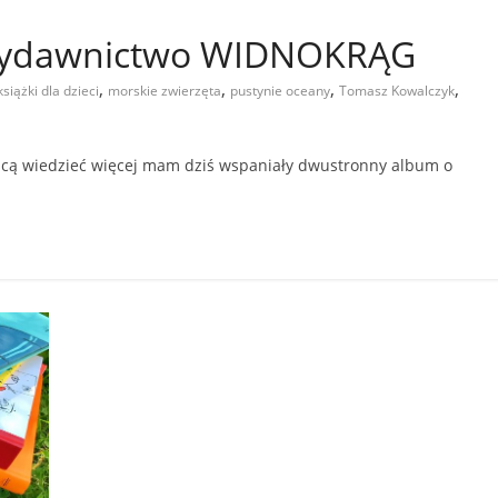
 Wydawnictwo WIDNOKRĄG
,
,
,
,
książki dla dzieci
morskie zwierzęta
pustynie oceany
Tomasz Kowalczyk
 chcą wiedzieć więcej mam dziś wspaniały dwustronny album o