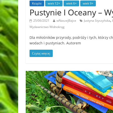
Książki
wiek 12+
wiek 6+
wiek 9+
Pustynie I Oceany –
,
25/06/2021
wNaszejBajce
Justyna Styszyńska
Wydawnictwo Widnokrąg
Dla miłośników przyrody, podróży i tych, którzy
wodach i pustyniach. Autorem
Czytaj więcej