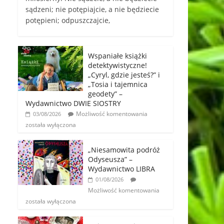
sądzeni; nie potępiajcie, a nie będziecie
potępieni; odpuszczajcie,
Wspaniałe książki
detektywistyczne!
„Cyryl, gdzie jesteś?” i
„Tosia i tajemnica
geodety” –
Wydawnictwo DWIE SIOSTRY
Możliwość komentowania
03/08/2026
została wyłączona
„Niesamowita podróż
Odyseusza” –
Wydawnictwo LIBRA
01/08/2026
Możliwość komentowania
została wyłączona