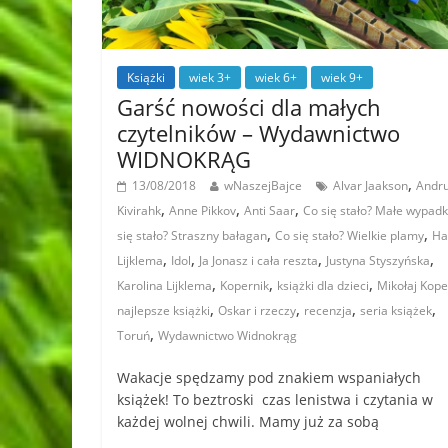
Książki
wiek 3+
wiek 6+
wiek 9+
Garść nowości dla małych
czytelników – Wydawnictwo
WIDNOKRĄG
,
13/08/2018
wNaszejBajce
Alvar Jaakson
Andr
,
,
,
Kivirahk
Anne Pikkov
Anti Saar
Co się stało? Małe wypadk
,
,
się stało? Straszny bałagan
Co się stało? Wielkie plamy
Ha
,
,
,
,
Lijklema
Idol
Ja Jonasz i cała reszta
Justyna Styszyńska
,
,
,
Karolina Lijklema
Kopernik
książki dla dzieci
Mikołaj Kope
,
,
,
,
najlepsze książki
Oskar i rzeczy
recenzja
seria książek
,
Toruń
Wydawnictwo Widnokrąg
Wakacje spędzamy pod znakiem wspaniałych
książek! To beztroski czas lenistwa i czytania w
każdej wolnej chwili. Mamy już za sobą