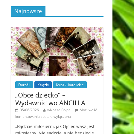
Najnowsze
Dorośli
Książki
Książki katolickie
„Obce dziecko” –
Wydawnictwo ANCILLA
05/08/2026
wNaszejBajce
Możliwość
komentowania
została wyłączona
„Bądźcie miłosierni, jak Ojciec wasz jest
miłosierny. Nie sądźcie, a nie będziecie