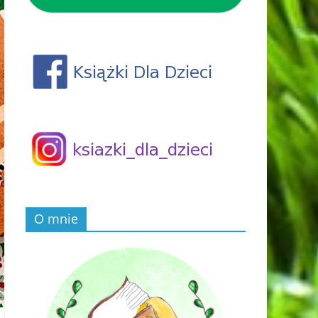
O mnie