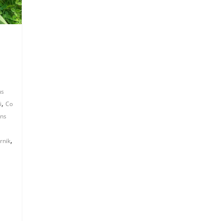
us
,
i
Co
ns
,
rnik