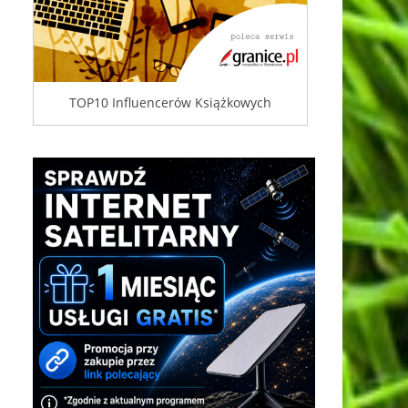
TOP10 Influencerów Książkowych