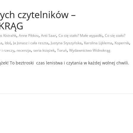
ych czytelników –
OKRĄG
,
,
,
,
s Kivirahk
Anne Pikkov
Anti Saar
Co się stało? Małe wypadki
Co się stało?
,
,
,
,
,
,
ma
Idol
Ja Jonasz i cała reszta
Justyna Styszyńska
Karolina Lijklema
Kopernik
,
,
,
,
 i rzeczy
recenzja
seria książek
Toruń
Wydawnictwo Widnokrąg
k! To beztroski czas lenistwa i czytania w każdej wolnej chwili.