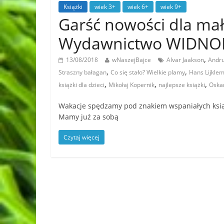
Książki
wiek 3+
wiek 6+
wiek 9+
Garść nowości dla mał
Wydawnictwo WIDN
,
13/08/2018
wNaszejBajce
Alvar Jaakson
Andru
,
,
Straszny bałagan
Co się stało? Wielkie plamy
Hans Lijkle
,
,
,
książki dla dzieci
Mikołaj Kopernik
najlepsze książki
Oskar
Wakacje spędzamy pod znakiem wspaniałych książe
Mamy już za sobą
Czytaj więcej