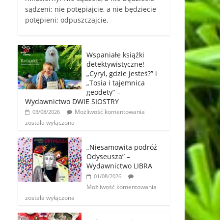
sądzeni; nie potępiajcie, a nie będziecie
potępieni; odpuszczajcie,
Wspaniałe książki
detektywistyczne!
„Cyryl, gdzie jesteś?” i
„Tosia i tajemnica
geodety” –
Wydawnictwo DWIE SIOSTRY
Możliwość komentowania
03/08/2026
została wyłączona
„Niesamowita podróż
Odyseusza” –
Wydawnictwo LIBRA
01/08/2026
Możliwość komentowania
została wyłączona