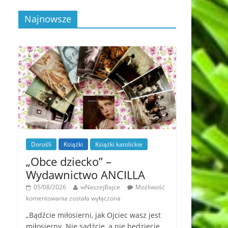
Najnowsze
Dorośli
Książki
Książki katolickie
„Obce dziecko” –
Wydawnictwo ANCILLA
05/08/2026
wNaszejBajce
Możliwość
komentowania
została wyłączona
„Bądźcie miłosierni, jak Ojciec wasz jest
miłosierny. Nie sądźcie, a nie będziecie