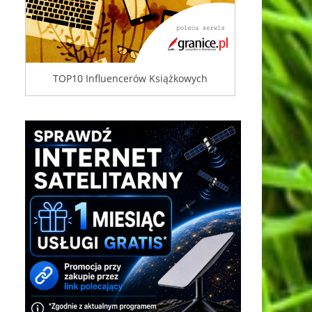
TOP10 Influencerów Książkowych