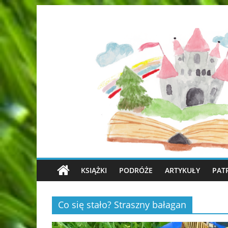
KSIĄŻKI
PODRÓŻE
ARTYKUŁY
PAT
Co się stało? Straszny bałagan