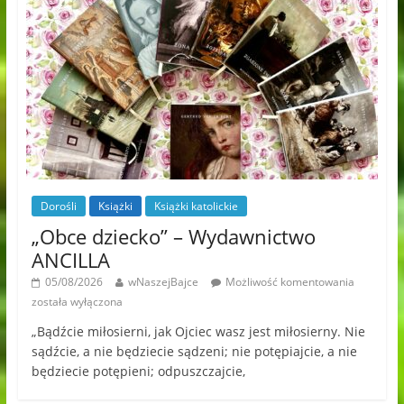
Dorośli
Książki
Książki katolickie
„Obce dziecko” – Wydawnictwo
ANCILLA
05/08/2026
wNaszejBajce
Możliwość komentowania
została wyłączona
„Bądźcie miłosierni, jak Ojciec wasz jest miłosierny. Nie
sądźcie, a nie będziecie sądzeni; nie potępiajcie, a nie
będziecie potępieni; odpuszczajcie,