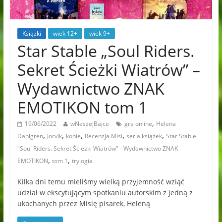
Książki
wiek 12+
wiek 9+
Star Stable „Soul Riders.
Sekret Ścieżki Wiatrów” –
Wydawnictwo ZNAK
EMOTIKON tom 1
,
19/06/2022
wNaszejBajce
gra online
Helena
,
,
,
,
,
Dahlgren
Jorvik
konie
Recenzja Misi
seria książek
Star Stable
"Soul Riders. Sekret Ścieżki Wiatrów" - Wydawnictwo ZNAK
,
,
EMOTIKON
tom 1
trylogia
Kilka dni temu mieliśmy wielką przyjemność wziąć
udział w ekscytującym spotkaniu autorskim z jedną z
ukochanych przez Misię pisarek, Heleną