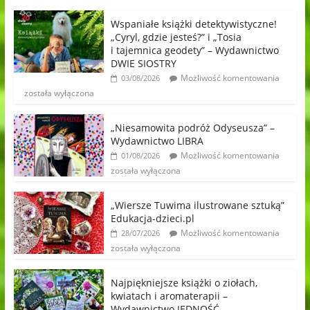
Wspaniałe książki detektywistyczne!
„Cyryl, gdzie jesteś?” i „Tosia
i tajemnica geodety” – Wydawnictwo
DWIE SIOSTRY
Możliwość komentowania
03/08/2026
została wyłączona
„Niesamowita podróż Odyseusza” –
Wydawnictwo LIBRA
Możliwość komentowania
01/08/2026
została wyłączona
„Wiersze Tuwima ilustrowane sztuką”
Edukacja-dzieci.pl
Możliwość komentowania
28/07/2026
została wyłączona
Najpiękniejsze książki o ziołach,
kwiatach i aromaterapii –
Wydawnictwo JEDNOŚĆ