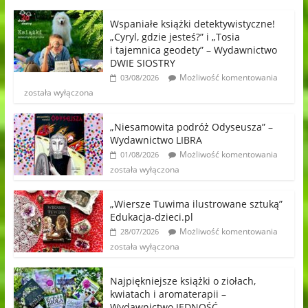
Wspaniałe książki detektywistyczne!
„Cyryl, gdzie jesteś?” i „Tosia
i tajemnica geodety” – Wydawnictwo
DWIE SIOSTRY
Możliwość komentowania
03/08/2026
została wyłączona
„Niesamowita podróż Odyseusza” –
Wydawnictwo LIBRA
Możliwość komentowania
01/08/2026
została wyłączona
„Wiersze Tuwima ilustrowane sztuką”
Edukacja-dzieci.pl
Możliwość komentowania
28/07/2026
została wyłączona
Najpiękniejsze książki o ziołach,
kwiatach i aromaterapii –
Wydawnictwo JEDNOŚĆ