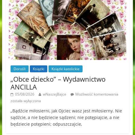
Dorośli
Książki
Książki katolickie
„Obce dziecko” – Wydawnictwo
ANCILLA
05/08/2026
wNaszejBajce
Możliwość komentowania
została wyłączona
„Bądźcie miłosierni, jak Ojciec wasz jest miłosierny. Nie
sądźcie, a nie będziecie sądzeni; nie potępiajcie, a nie
będziecie potępieni; odpuszczajcie,