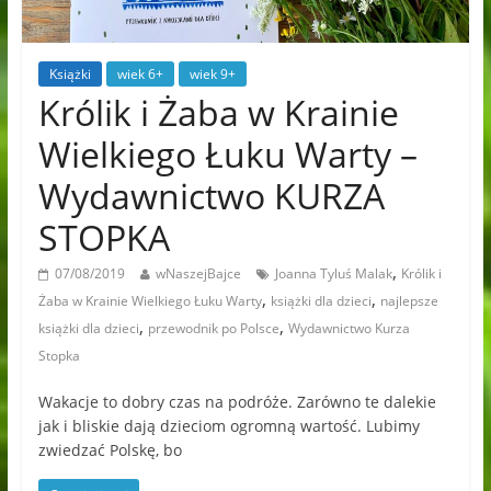
Książki
wiek 6+
wiek 9+
Królik i Żaba w Krainie
Wielkiego Łuku Warty –
Wydawnictwo KURZA
STOPKA
,
07/08/2019
wNaszejBajce
Joanna Tyluś Malak
Królik i
,
,
Żaba w Krainie Wielkiego Łuku Warty
książki dla dzieci
najlepsze
,
,
książki dla dzieci
przewodnik po Polsce
Wydawnictwo Kurza
Stopka
Wakacje to dobry czas na podróże. Zarówno te dalekie
jak i bliskie dają dzieciom ogromną wartość. Lubimy
zwiedzać Polskę, bo