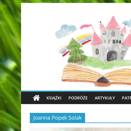
KSIĄŻKI
PODRÓŻE
ARTYKUŁY
PAT
Joanna Popek Solak