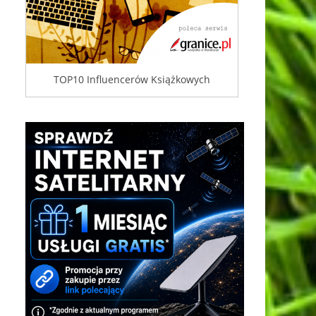
TOP10 Influencerów Książkowych