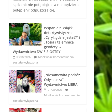
sądzeni; nie potępiajcie, a nie będziecie
potępieni; odpuszczajcie,
Wspaniałe książki
detektywistyczne!
„Cyryl, gdzie jesteś?” i
„Tosia i tajemnica
geodety” –
Wydawnictwo DWIE SIOSTRY
Możliwość komentowania
03/08/2026
została wyłączona
„Niesamowita podróż
Odyseusza” –
Wydawnictwo LIBRA
01/08/2026
Możliwość komentowania
została wyłączona