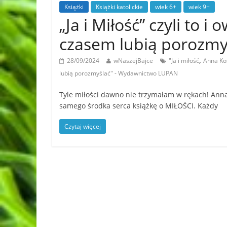
Książki
Książki katolickie
wiek 6+
wiek 9+
„Ja i Miłość” czyli to i
czasem lubią porozm
,
28/09/2024
wNaszejBajce
"Ja i miłość
Anna Ko
lubią porozmyślać" - Wydawnictwo LUPAN
Tyle miłości dawno nie trzymałam w rękach! Anna
samego środka serca książkę o MIŁOŚCI. Każdy
Czytaj więcej