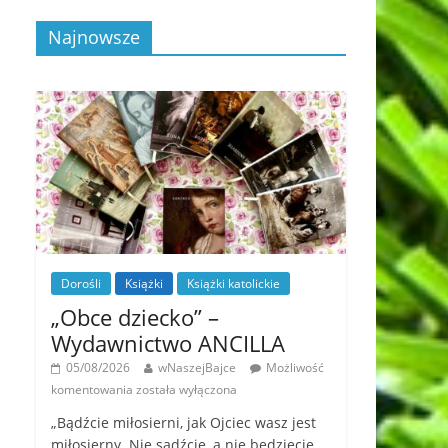
Najnowsze
Dorośli
Książki
Książki katolickie
„Obce dziecko” –
Wydawnictwo ANCILLA
05/08/2026
wNaszejBajce
Możliwość
komentowania
została wyłączona
„Bądźcie miłosierni, jak Ojciec wasz jest
miłosierny. Nie sądźcie, a nie będziecie