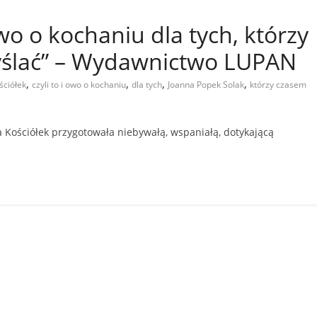
 owo o kochaniu dla tych, którzy
yślać” – Wydawnictwo LUPAN
,
,
,
,
ściółek
czyli to i owo o kochaniu
dla tych
Joanna Popek Solak
którzy czasem
 Kościółek przygotowała niebywałą, wspaniałą, dotykającą