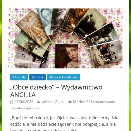
Dorośli
Książki
Książki katolickie
„Obce dziecko” – Wydawnictwo
ANCILLA
05/08/2026
wNaszejBajce
Możliwość komentowania
została wyłączona
„Bądźcie miłosierni, jak Ojciec wasz jest miłosierny. Nie
sądźcie, a nie będziecie sądzeni; nie potępiajcie, a nie
będziecie potępieni; odpuszczajcie,