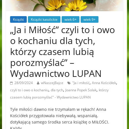
Książki
Książki katolickie
wiek 6+
wiek 9+
„Ja i Miłość” czyli to i owo
o kochaniu dla tych,
którzy czasem lubią
porozmyślać” –
Wydawnictwo LUPAN
,
,
28/09/2024
wNaszejBajce
"Ja i miłość
Anna Kościółek
,
,
,
czyli to i owo o kochaniu
dla tych
Joanna Popek Solak
którzy
czasem lubią porozmyślać" - Wydawnictwo LUPAN
Tyle miłości dawno nie trzymałam w rękach! Anna
Kościółek przygotowała niebywałą, wspaniałą,
dotykającą samego środka serca książkę o MIŁOŚCI.
Każdy