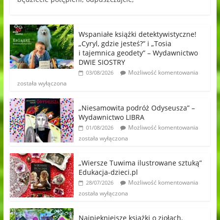
Wspaniałe książki detektywistyczne!
„Cyryl, gdzie jesteś?” i „Tosia
i tajemnica geodety” – Wydawnictwo
DWIE SIOSTRY
Możliwość komentowania
03/08/2026
została wyłączona
„Niesamowita podróż Odyseusza” –
Wydawnictwo LIBRA
Możliwość komentowania
01/08/2026
została wyłączona
„Wiersze Tuwima ilustrowane sztuką”
Edukacja-dzieci.pl
Możliwość komentowania
28/07/2026
została wyłączona
Najpiękniejsze książki o ziołach,