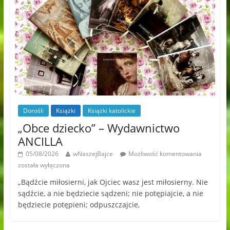
Dorośli
Książki
Książki katolickie
„Obce dziecko” – Wydawnictwo
ANCILLA
05/08/2026
wNaszejBajce
Możliwość komentowania
została wyłączona
„Bądźcie miłosierni, jak Ojciec wasz jest miłosierny. Nie
sądźcie, a nie będziecie sądzeni; nie potępiajcie, a nie
będziecie potępieni; odpuszczajcie,