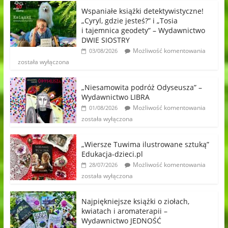
Wspaniałe książki detektywistyczne!
„Cyryl, gdzie jesteś?” i „Tosia
i tajemnica geodety” – Wydawnictwo
DWIE SIOSTRY
Możliwość komentowania
03/08/2026
została wyłączona
„Niesamowita podróż Odyseusza” –
Wydawnictwo LIBRA
Możliwość komentowania
01/08/2026
została wyłączona
„Wiersze Tuwima ilustrowane sztuką”
Edukacja-dzieci.pl
Możliwość komentowania
28/07/2026
została wyłączona
Najpiękniejsze książki o ziołach,
kwiatach i aromaterapii –
Wydawnictwo JEDNOŚĆ