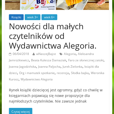
Książki
wiek 3+
wiek 6+
Nowości dla małych
czytelników od
Wydawnictwa Alegoria.
,
06/04/2018
wNaszejBajce
Alegoria
Aleksandra
,
,
,
Jamrożkiewicz
Beata Kulesza Damaziak
Faro ze słonecznej zatoki
,
,
,
Joanna Jagodzińska
Joanna Paljocha
Jurek Zielonka
książki dla
,
,
,
,
dzieci
Org i mamutek spotkanie
recenzja
Słodka bajka
Weronika
,
Kurosz
Wydawnictwo Alegoria
Rynek książki dziecięcej jest ogromny, gdyż co chwilę w
księgarniach pojawiają się nowe propozycje dla
najmłodszych czytelników. Nie zawsze jednak
Czytaj więcej